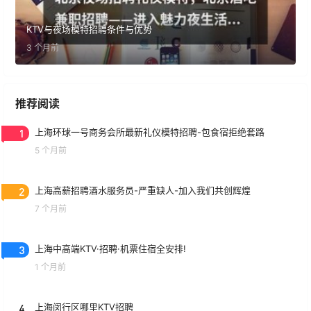
KTV与夜场模特招聘条件与优势
3 个月前
推荐阅读
1
上海环球一号商务会所最新礼仪模特招聘-包食宿拒绝套路
5 个月前
2
上海高薪招聘酒水服务员-严重缺人-加入我们共创辉煌
7 个月前
3
上海中高端KTV·招聘·机票住宿全安排!
1 个月前
4
上海闵行区哪里KTV招聘