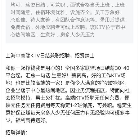
均可。薪资日结，可兼职，面试合格当天上班，上班
时间随意。住宿环境优雅、设施齐全。员工形象好、
态度佳、待人友善，有团队合作意识等。录用后提供
免费食宿，外地应聘者可线上应聘。该KTV位于市中
心热闹地区，生意好，房多人少无压力
上海中高端KTV日结兼职招聘，招贤纳士
和你一起挣钱我是用心的！全国多家联盟场日结薪30-40
平台起，汇总一句话:生意好！薪资高，好的工作KTV场
地！也是比较高端的一家！是你令人满意的挣钱的地区！
企业坐落于中心最热闹地区。因业务流程拓展，特面向社
会招聘模特，男士免打扰。高端KTV招聘无任何杂费，便
装无任务无任何费用每天稳定1-2班保底，可兼职。稳定生
意好保证赚每天房多人少无任何压力有无经验均可班多事
少，福利高待遇好。
招聘详情：