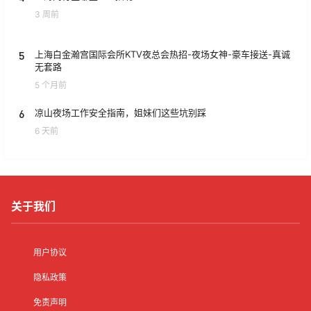
3 周前
5
上海白金瀚宫国际会所KTV夜总会热招-夜场女神-豪车接送-真诚
无套路
5 个月前
6
凉山夜场工作安全指南，姐妹们这些坑别踩
6 天前
关于我们
用户协议
隐私政策
免责声明