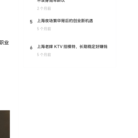
不设身高年龄坎
2 个月前
5
上海夜场繁华背后的创业新机遇
5 个月前
职业
6
上海老牌 KTV 招模特，长期稳定好赚钱
5 个月前