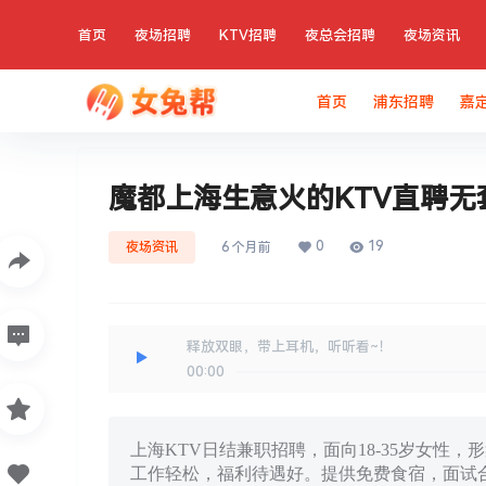
首页
夜场招聘
KTV招聘
夜总会招聘
夜场资讯
首页
浦东招聘
嘉
魔都上海生意火的KTV直聘无
0
19
夜场资讯
6 个月前
释放双眼，带上耳机，听听看~！
00:00
上海KTV日结兼职招聘，面向18-35岁女性，
工作轻松，福利待遇好。提供免费食宿，面试