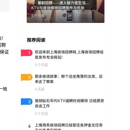
KTV与夜场模特招聘条件与优势
3 个月前
地！
推荐阅读
招聘
好保证
1
欢迎来到上海夜场招聘网,上海夜场招聘信
息发布专业网站！
4 个月前
2
新余夜场故事：那个总坐角落的女孩，后
来去了哪里
一地
6 天前
3
昆明钻石年代KTV诚聘时尚模特 日结薪资
自由工作
5 个月前
4
上海商务夜场招聘日结管住免押金无任务