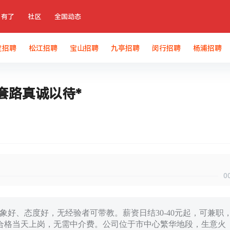
有了
社区
全国动态
定招聘
松江招聘
宝山招聘
九亭招聘
闵行招聘
杨浦招聘
套路真诚以待*
0
形象好、态度好，无经验者可带教。薪资日结30-40元起，可兼职
合格当天上岗，无需中介费。公司位于市中心繁华地段，生意火