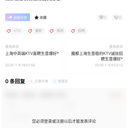
0
0
海报分享
收藏
KTV
兼职
夜场
招聘
夜场资讯
夜场资讯
上海中高端KTV直聘生意爆好*
魔都上海生意稳的KTV诚信招
聘生意爆好*
2026-1-8 18:01:56
2026-1-9 8:02:12
0 条回复
文章作者
管理员
A
M
欢迎您，新朋友，感谢参与互动！
确认修改
您必须登录或注册以后才能发表评论