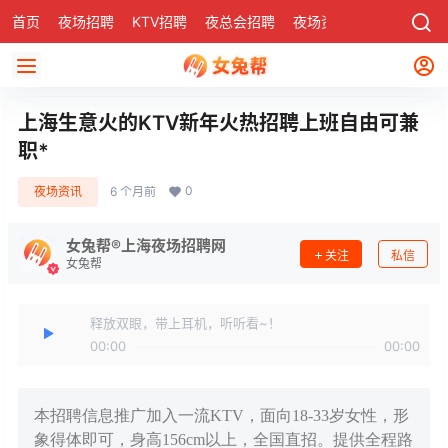
首页
夜场招聘
KTV招聘
夜总会招聘
夜场资讯
有了
社区
上海生意火的KTV新年火热招聘上班自由可兼
职*
0
夜场资讯
6 个月前
女兔帮®上海夜场招聘网
关注
私信
女兔帮
释放双眼，带上耳机，听听看~！
00:00
00:00
本招聘信息推广加入一流KTV，面向18-33岁女性，形
象得体即可，身高156cm以上，全国直招。提供全程路