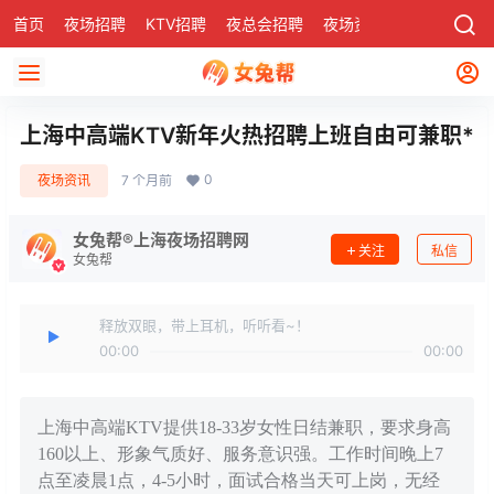
首页
夜场招聘
KTV招聘
夜总会招聘
夜场资讯
有了
社区
上海中高端KTV新年火热招聘上班自由可兼职*
0
夜场资讯
7 个月前
女兔帮®上海夜场招聘网
关注
私信
女兔帮
释放双眼，带上耳机，听听看~！
00:00
00:00
上海中高端KTV提供18-33岁女性日结兼职，要求身高
160以上、形象气质好、服务意识强。工作时间晚上7
点至凌晨1点，4-5小时，面试合格当天可上岗，无经