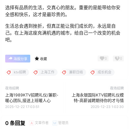
选择有品质的生活，交真心的朋友。重要的是能带给你安
全感和快乐，这才是最珍贵的。
生活总会遇到挫折，但真正能让我们成长的，永远是自
己。在上海这座充满机遇的城市，给自己一个改变的机会
吧。
0
0
海报分享
收藏
ktv招聘
上海工作
兼职日结
成长机会
夜场招聘
夜场招聘
上海1989KTV招聘礼仪/兼职-
上海永银国际KTV招聘礼仪模
暖心团队,接送上班暖人心
特-高薪诚聘期待你的才与情
2025-12-22 17:03:51
2025-12-23 1:02:30
0 条回复
文章作者
管理员
A
M