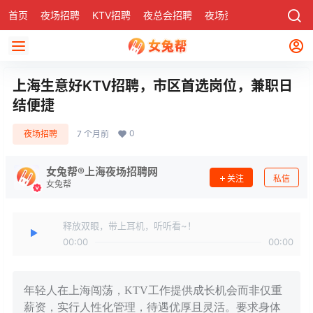
首页
夜场招聘
KTV招聘
夜总会招聘
夜场资讯
有了
社区
上海生意好KTV招聘，市区首选岗位，兼职日
结便捷​
0
夜场招聘
7 个月前
女兔帮®上海夜场招聘网
关注
私信
女兔帮
释放双眼，带上耳机，听听看~！
00:00
00:00
年轻人在上海闯荡，KTV工作提供成长机会而非仅重
薪资，实行人性化管理，待遇优厚且灵活。要求身体