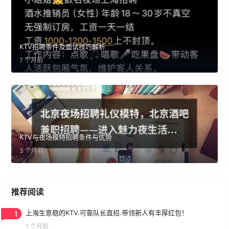
KTV招聘条件及面试技巧解析
7 个月前
KTV与夜场模特招聘条件与优势
3 个月前
推荐阅读
1
上海生意稳的KTV.可靠队长直招.带领新人有丰厚红包！
1 个月前