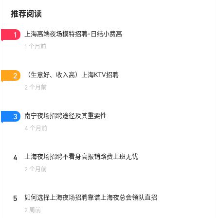
推荐阅读
1
上海高端夜场模特招聘-日结小费高
1 个月前
2
（生意好、收入高）上海KTV招聘
2 个月前
3
南宁夜场招聘途径及其重要性
4 个月前
4
上海夜场招聘不看身高报销路费上班无忧
2 个月前
5
如何选择上海夜场招聘靠谱上海夜总会领队直招
2 周前