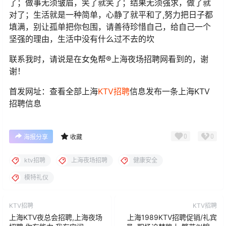
了；做事无须皱眉，笑了就笑了；结果无须强求，做了就
对了；生活就是一种简单，心静了就平和了,努力把日子都
填满，别让孤单把你包围，请善待珍惜自己，给自己一个
坚强的理由，生活中没有什么过不去的坎
联系我时，请说是在女兔帮®上海夜场招聘网看到的，谢
谢！
首发网址：查看全部上海
KTV招聘
信息发布一条上海KTV
招聘信息
0
0
海报分享
收藏
ktv招聘
上海夜场招聘
健康安全
模特礼仪
KTV招聘
KTV招聘
上海KTV夜总会招聘,上海夜场
上海1989KTV招聘促销/礼宾