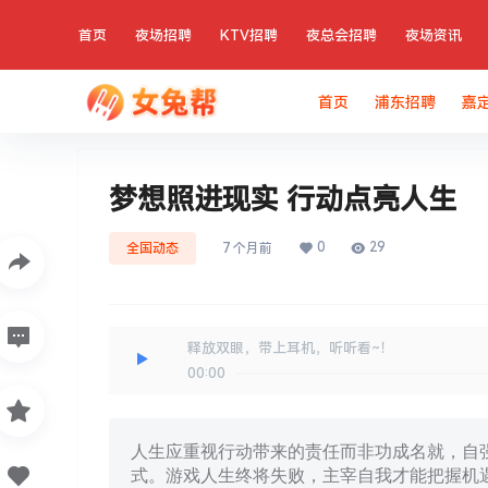
首页
夜场招聘
KTV招聘
夜总会招聘
夜场资讯
首页
浦东招聘
嘉
梦想照进现实 行动点亮人生
0
29
全国动态
7 个月前
释放双眼，带上耳机，听听看~！
00:00
人生应重视行动带来的责任而非功成名就，自
式。游戏人生终将失败，主宰自我才能把握机