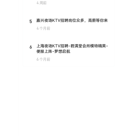
4 周前
5
嘉兴夜场KTV招聘岗位众多，高薪等你来
4 个月前
6
上海夜场KTV招聘-君满堂会所模特精英-
便服上阵-梦想启航
6 个月前