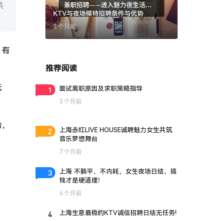
共
KTV与夜场模特招聘条件与优势
3 个月前
，有
推荐阅读
无
1
面试离职原因及求职策略指导
3 个月前
台，
2
上海赤红LIVE HOUSE诚聘魅力女生共筑
音乐梦想舞台
7 个月前
3
上海 不躺平、不内耗，女生夜场日结，搞
钱才是硬道理！
4 个月前
4
上海生意最稳的KTV诚信招聘日结无任务!