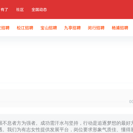
有了
社区
全国动态
定招聘
松江招聘
宝山招聘
九亭招聘
闵行招聘
杨浦招聘
0
强不息者方为强者。成功需汗水与坚持，行动是追逐梦想的最好
遇。我们为有志女性提供发展平台，岗位要求形象气质佳、懂得