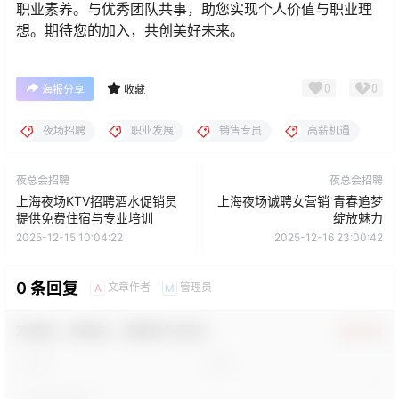
职业素养。与优秀团队共事，助您实现个人价值与职业理
想。期待您的加入，共创美好未来。
0
0
海报分享
收藏
夜场招聘
职业发展
销售专员
高薪机遇
夜总会招聘
夜总会招聘
上海夜场KTV招聘酒水促销员
上海夜场诚聘女营销 青春追梦
提供免费住宿与专业培训
绽放魅力
2025-12-15 10:04:22
2025-12-16 23:00:42
0 条回复
文章作者
管理员
A
M
欢迎您，新朋友，感谢参与互动！
确认修改