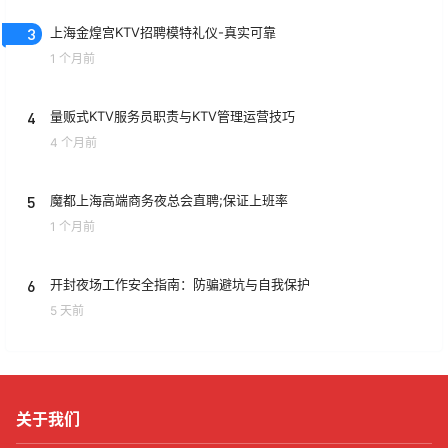
3
上海金煌宫KTV招聘模特礼仪-真实可靠
1 个月前
4
量贩式KTV服务员职责与KTV管理运营技巧
4 个月前
5
魔都上海高端商务夜总会直聘;保证上班率
1 个月前
6
开封夜场工作安全指南：防骗避坑与自我保护
5 天前
关于我们