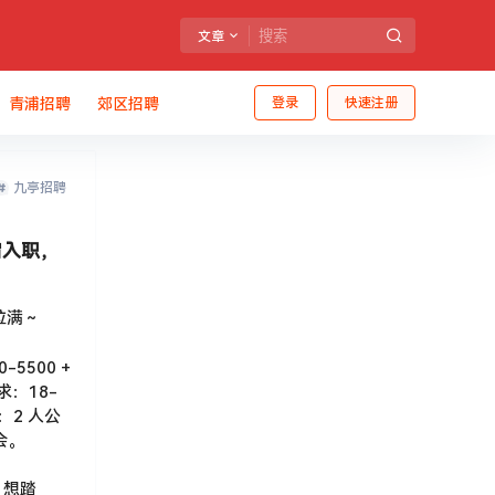
文章
青浦招聘
郊区招聘
登录
快速注册
九亭招聘
宿入职，
拉满～
5500 +
求：18-
：2 人公
会。
！想踏