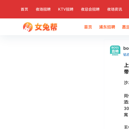
首页
夜场招聘
KTV招聘
夜总会招聘
夜场资讯
首页
浦东招聘
嘉
b
钻
上
带
沙
岗
酒
3
寓
无