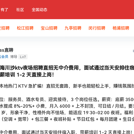
有了
社区
全国动态
定招聘
松江招聘
宝山招聘
九亭招聘
闵行招聘
杨浦招聘
oss直聘
Lv7
石会员
博导
海川沙ktv夜场招聘直招无中介费用，面试通过当天安排住
薪培训 1-2 天直接上岗！
本地热门 KTV 急扩编！直招无套路，新手也能轻松上手，赚钱氛围
位：服务员、酒水专员、迎宾接待，3 个岗位任选。薪资：底薪 3500-
水提成 8%-20%+ 小费，月入 6000 + 上不封顶，可日结 / 月结。要
0 岁，形象干净，性格外向不怯场，能适应 19:30-02:00 夜班。福利
（空调 + 宽带）+ 包三餐 + 夜班补贴 + 节日红包 + 每月团建 + 生日
中介费用，面试通过当天安排住宿入职，带薪培训 1-2 天直接上岗