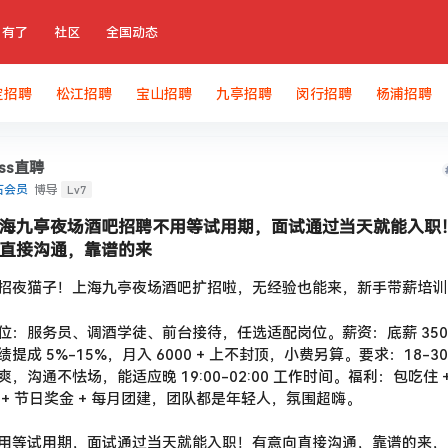
有了
社区
全国动态
定招聘
松江招聘
宝山招聘
九亭招聘
闵行招聘
杨浦招聘
oss直聘
Lv7
石会员
博导
海九亭夜场酒吧招聘不用等试用期，面试通过当天就能入职
直接沟通，靠谱的来
招夜猫子！上海九亭夜场酒吧扩招啦，无经验也能来，新手带薪培训
位：服务员、调酒学徒、前台接待，任选适配岗位。薪资：底薪 3500-
绩提成 5%-15%，月入 6000 + 上不封顶，小费另算。要求：18-3
爽，沟通不怯场，能适应晚 19:00-02:00 工作时间。福利：包吃住 
 + 节日奖金 + 每月团建，团队都是年轻人，氛围超嗨。
用等试用期，面试通过当天就能入职！有意向直接沟通，靠谱的来，