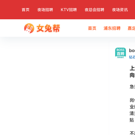
首页
夜场招聘
KTV招聘
夜总会招聘
夜场资讯
首页
浦东招聘
嘉
b
钻
上
向
急
岗
业
清
贴
不