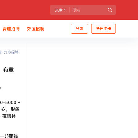
文章
青浦招聘
郊区招聘
登录
快速注册
九亭招聘
！有意
！
5000 +
0 岁，形象
+ 夜班补
一起赚钱