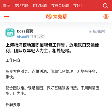
首页
夜场招聘
KTV招聘
夜总会招聘
夜场资讯
有了
社区
boss直聘
杨浦招聘
钻石会员
博导
Lv7
上海杨浦夜场兼职招聘包工作餐，近地铁口交通便
利，团队以年轻人为主，相处轻松。
工作内容
负责客户引导、点单送酒、简单包厢整理，无复杂任务，上
手快。
配合团队维护现场氛围，做好基础服务衔接，不用刻意应
酬，压力小。
任职要求