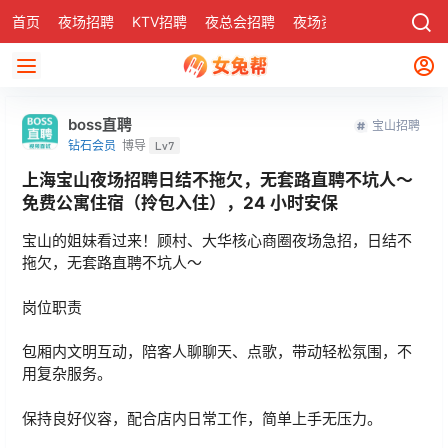
首页
夜场招聘
KTV招聘
夜总会招聘
夜场资讯
有了
社区
boss直聘
宝山招聘
钻石会员
博导
Lv7
上海宝山夜场招聘日结不拖欠，无套路直聘不坑人～
免费公寓住宿（拎包入住），24 小时安保
宝山的姐妹看过来！顾村、大华核心商圈夜场急招，日结不
拖欠，无套路直聘不坑人～
岗位职责
包厢内文明互动，陪客人聊聊天、点歌，带动轻松氛围，不
用复杂服务。
保持良好仪容，配合店内日常工作，简单上手无压力。