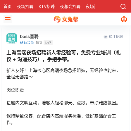
首页
夜场招聘
KTV招聘
夜总会招聘
夜场资讯
有了
社区
boss直聘
松江招聘
钻石会员
博导
Lv7
上海高端夜场招聘新人零经验可，免费专业培训（礼
仪 + 沟通技巧），手把手带。
新人友好！上海核心区高端夜场急招姐妹，无经验也能来，
全程无套路～
岗位职责
包厢内文明互动，陪客人轻松聊天、点歌，带动雅致氛围。
保持精致仪容，配合店内高端服务标准，做好基础配合工
作。