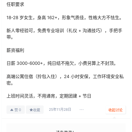
任职要求
18-28 岁女生，身高 162+，形象气质佳，性格大方不怯生。
新人零经验可，免费专业培训（礼仪 + 沟通技巧），手把手
带。
薪资福利
日薪 3000-6000+，纯日结不拖欠，小费另算上不封顶。
高端公寓住宿（拎包入住），24 小时安保，工作环境安全私
密。
上班时间灵活，不用通宵，定期团建 + 节日
25年11月28日
0
赞
收藏
收起讨论