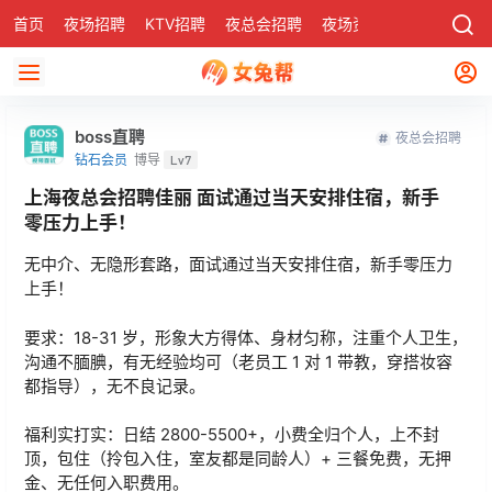
首页
夜场招聘
KTV招聘
夜总会招聘
夜场资讯
有了
社区
boss直聘
夜总会招聘
钻石会员
博导
Lv7
上海夜总会招聘佳丽 面试通过当天安排住宿，新手
零压力上手！
无中介、无隐形套路，面试通过当天安排住宿，新手零压力
上手！
要求：18-31 岁，形象大方得体、身材匀称，注重个人卫生，
沟通不腼腆，有无经验均可（老员工 1 对 1 带教，穿搭妆容
都指导），无不良记录。
福利实打实：日结 2800-5500+，小费全归个人，上不封
顶，包住（拎包入住，室友都是同龄人）+ 三餐免费，无押
金、无任何入职费用。