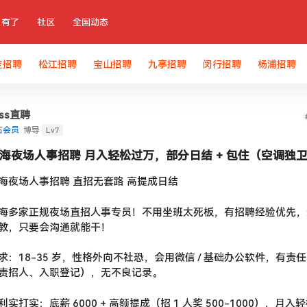
有了
社区
全国动态
定招聘
松江招聘
宝山招聘
九亭招聘
闵行招聘
杨浦招聘
oss直聘
Lv7
石会员
博导
海夜场人事招聘 月入轻松过万，部分日结 + 包住（空调独
海夜场人事招聘 直招无套路 高提成日结
海多家正规夜场直招人事专员！不用坐班太死板，有招聘经验优先，
教，只要会沟通就能干！
求：18-35 岁，性格外向不社恐，会用微信 / 基础办公软件，有责
责招人、入职登记），无不良记录。
利实打实：底薪 6000 + 高额提成（招 1 人奖 500-1000），月入