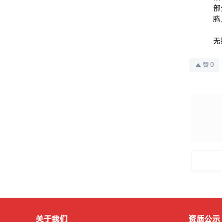
部
腾
无
赞
0
关于我们
资质公示