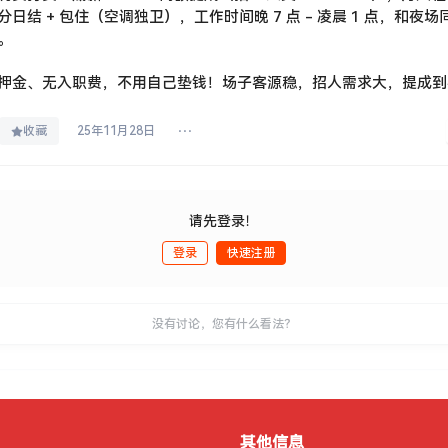
分日结 + 包住（空调独卫），工作时间晚 7 点 - 凌晨 1 点，和夜
。
押金、无入职费，不用自己垫钱！场子客源稳，招人需求大，提成到
收藏
25年11月28日
请先登录！
登录
快速注册
没有讨论，您有什么看法？
其他信息