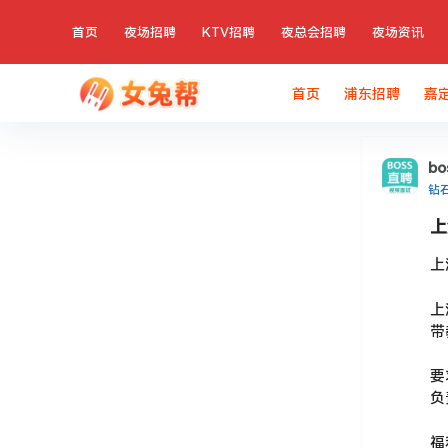
首页
夜场招聘
KTV招聘
夜总会招聘
夜场资讯
首页
浦东招聘
嘉
b
钻
上
上
上
带
要
负
福