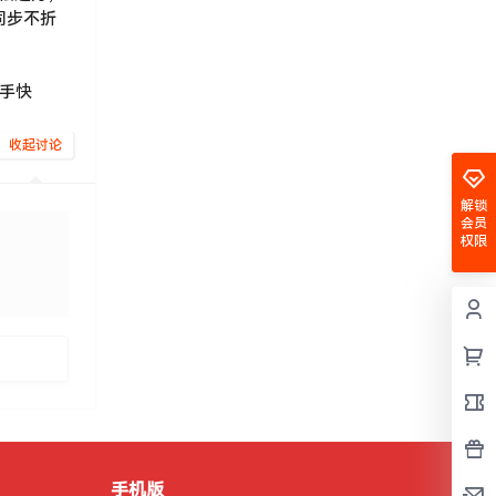
场同步不折
手快
收起讨论
解锁
会员
权限
发布
手机版