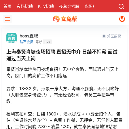
首页
夜场招聘
KTV招聘
夜总会招聘
夜场资讯
有了
社区
boss直聘
郊区招聘
钻石会员
博导
Lv7
上海奉贤肖塘夜场招聘 直招无中介 日结不押薪 面试
通过当天上岗
奉贤肖塘本地热门夜场直招！无中介套路，面试通过当天上
岗，家门口的高薪工作不用跑远！
要求：18-32 岁，形象干净大方，沟通不腼腆，无不良嗜好
（入职仅需身份登记），有无经验都可，老员工手把手带
教。
福利实拍可查：日结 1800+，酒水提成 + 小费全归个人，包
住（空调热水器齐全）+ 免费工作餐，无押金、无任何入职费
用。工作时间晚 7:30 - 凌晨 1:30，就在奉贤肖塘地铁站附