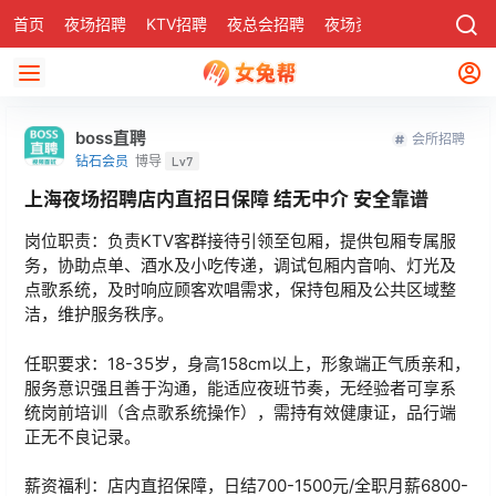
首页
夜场招聘
KTV招聘
夜总会招聘
夜场资讯
有了
社区
boss直聘
会所招聘
钻石会员
博导
Lv7
上海夜场招聘店内直招日保障 结无中介 安全靠谱
岗位职责：负责KTV客群接待引领至包厢，提供包厢专属服
务，协助点单、酒水及小吃传递，调试包厢内音响、灯光及
点歌系统，及时响应顾客欢唱需求，保持包厢及公共区域整
洁，维护服务秩序。
任职要求：18-35岁，身高158cm以上，形象端正气质亲和，
服务意识强且善于沟通，能适应夜班节奏，无经验者可享系
统岗前培训（含点歌系统操作），需持有效健康证，品行端
正无不良记录。
薪资福利：店内直招保障，日结700-1500元/全职月薪6800-