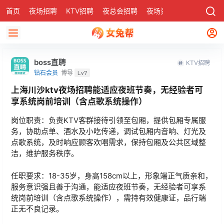
首页
夜场招聘
KTV招聘
夜总会招聘
夜场资讯
有了
社区
boss直聘
KTV招聘
钻石会员
博导
Lv7
上海川沙ktv夜场招聘能适应夜班节奏，无经验者可
享系统岗前培训（含点歌系统操作）
岗位职责：负责KTV客群接待引领至包厢，提供包厢专属服
务，协助点单、酒水及小吃传递，调试包厢内音响、灯光及
点歌系统，及时响应顾客欢唱需求，保持包厢及公共区域整
洁，维护服务秩序。
任职要求：18-35岁，身高158cm以上，形象端正气质亲和，
服务意识强且善于沟通，能适应夜班节奏，无经验者可享系
统岗前培训（含点歌系统操作），需持有效健康证，品行端
正无不良记录。