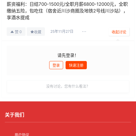
薪资福利：日结700-1500元/全职月薪6800-12000元，全职
缴纳五险，包吃住（宿舍近川沙商圈及地铁2号线川沙站），
享酒水提成
25年11月27日
0
赞
收藏
收起讨论
请先登录！
登录
快速注册
发布
没有讨论，您有什么看法？
关于我们
用户协议