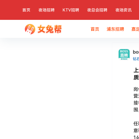
首页
夜场招聘
KTV招聘
夜总会招聘
夜场资讯
首页
浦东招聘
嘉
b
钻
上
质
岗
营
接
围
任
意
1