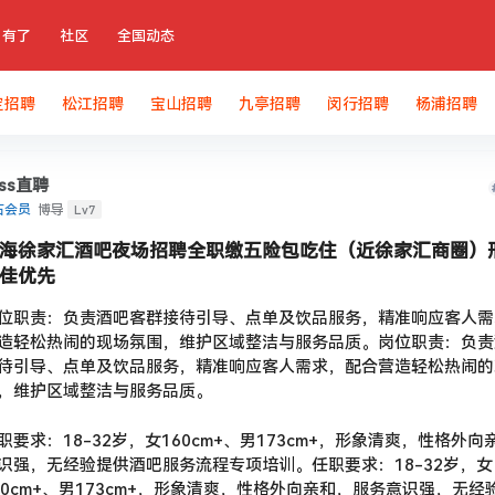
有了
社区
全国动态
定招聘
松江招聘
宝山招聘
九亭招聘
闵行招聘
杨浦招聘
oss直聘
Lv7
石会员
博导
海徐家汇酒吧夜场招聘全职缴五险包吃住（近徐家汇商圈）
佳优先
位职责：负责酒吧客群接待引导、点单及饮品服务，精准响应客人需
造轻松热闹的现场氛围，维护区域整洁与服务品质。岗位职责：负责
待引导、点单及饮品服务，精准响应客人需求，配合营造轻松热闹的
，维护区域整洁与服务品质。
职要求：18-32岁，女160cm+、男173cm+，形象清爽，性格外
识强，无经验提供酒吧服务流程专项培训。任职要求：18-32岁，女
60cm+、男173cm+，形象清爽，性格外向亲和，服务意识强，无经