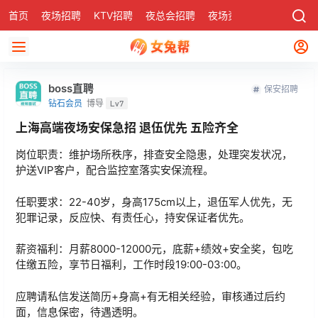
首页
夜场招聘
KTV招聘
夜总会招聘
夜场资讯
有了
社区
boss直聘
保安招聘
钻石会员
博导
Lv7
上海高端夜场安保急招 退伍优先 五险齐全
岗位职责：维护场所秩序，排查安全隐患，处理突发状况，
护送VIP客户，配合监控室落实安保流程。
任职要求：22-40岁，身高175cm以上，退伍军人优先，无
犯罪记录，反应快、有责任心，持安保证者优先。
薪资福利：月薪8000-12000元，底薪+绩效+安全奖，包吃
住缴五险，享节日福利，工作时段19:00-03:00。
应聘请私信发送简历+身高+有无相关经验，审核通过后约
面，信息保密，待遇透明。