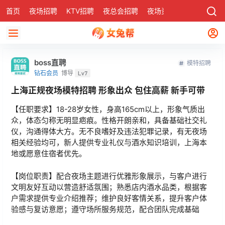
首页
夜场招聘
KTV招聘
夜总会招聘
夜场资讯
有了
社区
boss直聘
模特招聘
钻石会员
博导
Lv7
上海正规夜场模特招聘 形象出众 包住高薪 新手可带
【任职要求】18-28岁女性，身高165cm以上，形象气质出
众，体态匀称无明显疤痕。性格开朗亲和，具备基础社交礼
仪，沟通得体大方。无不良嗜好及违法犯罪记录，有无夜场
相关经验均可，新人提供专业礼仪与酒水知识培训，上海本
地或愿意住宿者优先。
【岗位职责】配合夜场主题进行优雅形象展示，与客户进行
文明友好互动以营造舒适氛围；熟悉店内酒水品类，根据客
户需求提供专业介绍推荐；维护良好客情关系，提升客户体
验感与复访意愿；遵守场所服务规范，配合团队完成基础