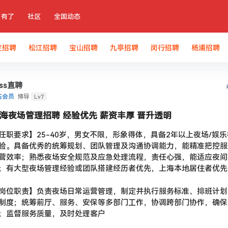
有了
社区
全国动态
定招聘
松江招聘
宝山招聘
九亭招聘
闵行招聘
杨浦招聘
oss直聘
Lv7
石会员
博导
海夜场管理招聘 经验优先 薪资丰厚 晋升透明
任职要求】25-40岁，男女不限，形象得体，具备2年以上夜场/娱
验。具备优秀的统筹规划、团队管理及沟通协调能力，能精准把控服
营效率；熟悉夜场安全规范及应急处理流程，责任心强，能适应夜间
；有大型夜场管理经验或团队搭建经历者优先，上海本地居住者优先
岗位职责】负责夜场日常运营管理，制定并执行服务标准、排班计划
制度；统筹前厅、服务、安保等多部门工作，协调跨部门协作，确保
；监督服务质量，及时处理客户