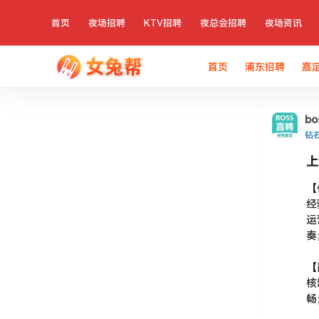
首页
夜场招聘
KTV招聘
夜总会招聘
夜场资讯
首页
浦东招聘
嘉
b
钻
上
【
经
运
奏
【
核
畅