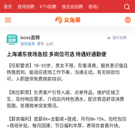
首页
夜场招聘
KTV招聘
夜总会招聘
夜场资讯
有了
社区
boss直聘
浦东招聘
钻石会员
博导
Lv7
上海浦东夜场急招 多岗位可选 待遇好通勤便
【任职要求】18-30岁，男女不限，形象清爽，服务意识强且
热情周到。能适应夜场工作节奏，沟通主动，有无经验均
可，入职提供免费岗前培训。
【岗位职责】负责客户引导入座、点单传品，维护区域卫
生，及时响应需求，介绍店内特色酒水，配合营造舒适消费
氛围，处理简单突发情况。
【薪资福利】底薪6k+全勤奖+提成，月均8k-15k，包吃包住
+夜班补贴，每月团建，节日福利丰厚，表现优者晋升快。