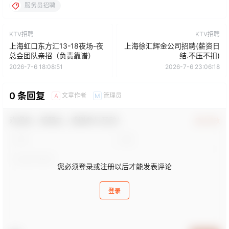
服务员招聘
KTV招聘
KTV招聘
上海虹口东方汇13-18夜场-夜
上海徐汇辉金公司招聘(薪资日
总会团队亲招（负责靠谱）
结.不压不扣)
2026-7-6 18:08:51
2026-7-6 23:06:18
0 条回复
文章作者
管理员
A
M
欢迎您，新朋友，感谢参与互动！
确认修改
您必须登录或注册以后才能发表评论
登录