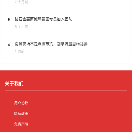
7 个月前
5
钻石会高薪诚聘氛围专员加入团队
5 个月前
6
南昌夜场不是直播带货，别拿流量思维乱套
1 周前
关于我们
用户协议
隐私政策
免责声明