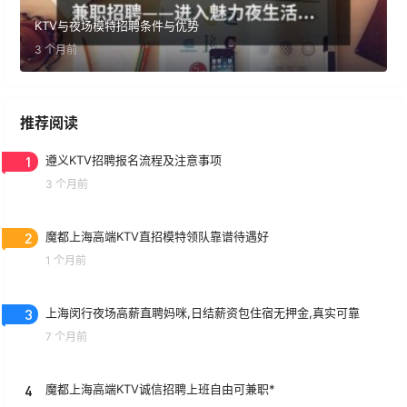
KTV与夜场模特招聘条件与优势
3 个月前
推荐阅读
1
遵义KTV招聘报名流程及注意事项
3 个月前
2
魔都上海高端KTV直招模特领队靠谱待遇好
1 个月前
3
上海闵行夜场高薪直聘妈咪,日结薪资包住宿无押金,真实可靠
7 个月前
4
魔都上海高端KTV诚信招聘上班自由可兼职*