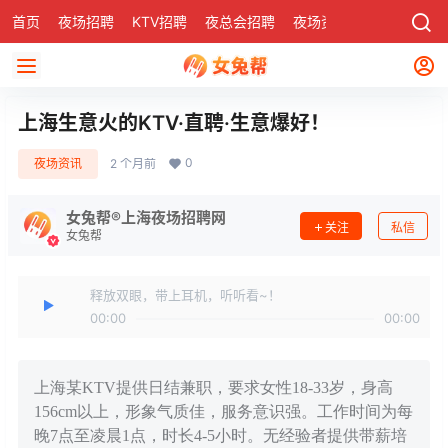
首页
夜场招聘
KTV招聘
夜总会招聘
夜场资讯
有了
社区
上海生意火的KTV·直聘·生意爆好！
0
夜场资讯
2 个月前
女兔帮®上海夜场招聘网
关注
私信
女兔帮
释放双眼，带上耳机，听听看~！
00:00
00:00
上海某KTV提供日结兼职，要求女性18-33岁，身高
156cm以上，形象气质佳，服务意识强。工作时间为每
晚7点至凌晨1点，时长4-5小时。无经验者提供带薪培