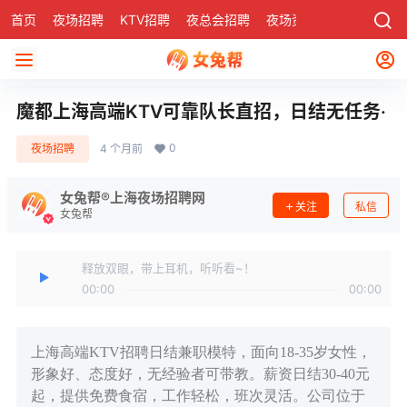
首页
夜场招聘
KTV招聘
夜总会招聘
夜场资讯
有了
社区
魔都上海高端KTV可靠队长直招，日结无任务·
0
夜场招聘
4 个月前
女兔帮®上海夜场招聘网
关注
私信
女兔帮
释放双眼，带上耳机，听听看~！
00:00
00:00
上海高端KTV招聘日结兼职模特，面向18-35岁女性，
形象好、态度好，无经验者可带教。薪资日结30-40元
起，提供免费食宿，工作轻松，班次灵活。公司位于