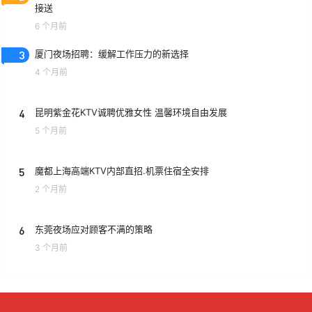
接送
6 个月前
3
厦门夜场招聘：缓解工作压力的新选择
4 个月前
4
昆明紫金花KTV诚聘优雅女性 温馨环境自由发展
5 个月前
5
魔都上海高端KTV内部直招.机票住宿全安排
2 个月前
6
东莞夜场应对顾客不满的策略
3 个月前