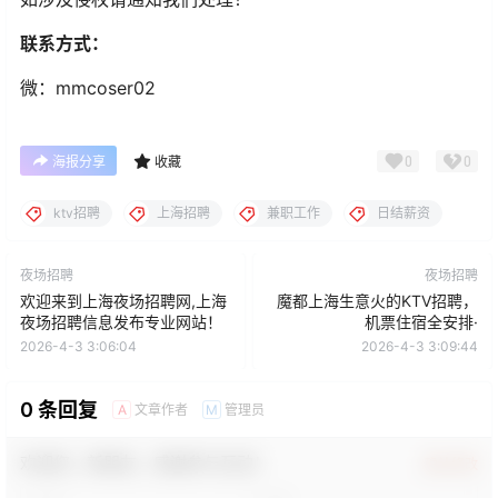
联系方式：
微：mmcoser02
0
0
海报分享
收藏
ktv招聘
上海招聘
兼职工作
日结薪资
夜场招聘
夜场招聘
欢迎来到上海夜场招聘网,上海
魔都上海生意火的KTV招聘，
夜场招聘信息发布专业网站！
机票住宿全安排·
2026-4-3 3:06:04
2026-4-3 3:09:44
0 条回复
文章作者
管理员
A
M
欢迎您，新朋友，感谢参与互动！
确认修改