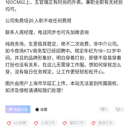
160CM以上，五官端正有时尚的外表。兼职全职有无经验
均可。
公司免费培训:入职不收任何费用
联系人周经理，电话同步也可先加微咨询
纯商务场，生意极其稳定，绝不二次收费，非中介公司。
如今夜场KTV商务型已经招聘中。规定年纪为18~32岁中
间。并且的品牌形象好，明白穿着打扮，即使不容易穿着
打扮也没有关系，在这儿无需穿工作服。想如何穿就怎么
穿，沒有每日任务规定，让工作更轻轻松松开心。
图片由用户上海市华廷汇上传，本站无法鉴别所属版权，
如涉及侵权请通知我们处理！
0
0
海报分享
收藏
ktv招聘
上海工作
兼职工作
夜场工作