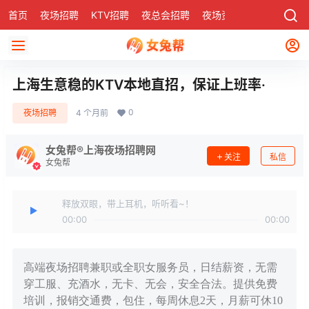
首页
夜场招聘
KTV招聘
夜总会招聘
夜场资讯
有了
社区
上海生意稳的KTV本地直招，保证上班率·
0
夜场招聘
4 个月前
女兔帮®上海夜场招聘网
关注
私信
女兔帮
释放双眼，带上耳机，听听看~！
00:00
00:00
高端夜场招聘兼职或全职女服务员，日结薪资，无需
穿工服、充酒水，无卡、无会，安全合法。提供免费
培训，报销交通费，包住，每周休息2天，月薪可休10