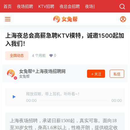
首页
夜场招聘
KTV招聘
夜总会招聘
夜场资讯
有了
社区
上海夜总会高薪急聘KTV模特，诚邀1500起加
入我们！
0
全国动态
4 个月前
女兔帮®上海夜场招聘网
关注
私信
女兔帮
释放双眼，带上耳机，听听看~！
00:00
00:00
上海夜场招聘，承诺日薪1500起，真实可靠。面向18
至30岁女性，身高1.6米以上，性格开朗，提供稳定收