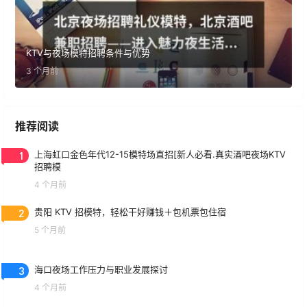
KTV与夜场模特招聘条件与优势
3 个月前
推荐阅读
1
上海虹口金色年代12-15模特场直招[新人必看.真实酒吧夜场KTV
招聘模
4 个月前
2
贵阳 KTV 招模特，轻松干好赚钱＋包机票包住宿
5 个月前
3
海口夜场工作压力与职业发展探讨
4 个月前