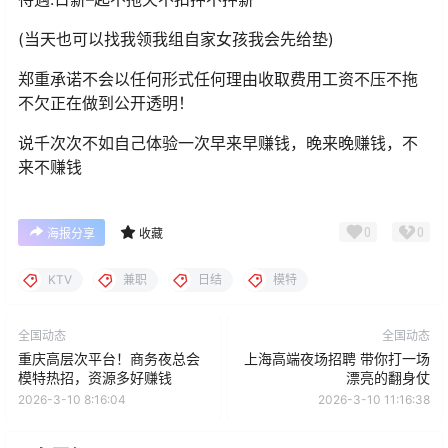
(当天也可以找我领我组自家女孩我会先给垫)
郑重承诺不会以任何形式任何理由收取费用工资不压不拖
不欠正在做到公开透明！
说千次次不如自己体验一次早来早赚钱，晚来晚赚钱，不
来不赚钱
0
0
海报分享
收藏
KTV
兼职
日结
模特
全国动态
全国动态
重庆高层次平台！商务夜总会
上海高端夜场招聘 带你打一场
模特热招，资源多好赚钱
漂亮的翻身仗
2026-3-10 8:16:04
2026-3-10 11:16:38