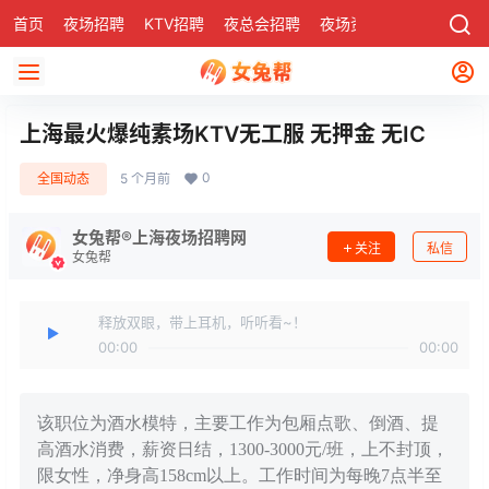
首页
夜场招聘
KTV招聘
夜总会招聘
夜场资讯
有了
社区
上海最火爆纯素场KTV无工服 无押金 无IC
0
全国动态
5 个月前
女兔帮®上海夜场招聘网
关注
私信
女兔帮
释放双眼，带上耳机，听听看~！
00:00
00:00
该职位为酒水模特，主要工作为包厢点歌、倒酒、提
高酒水消费，薪资日结，1300-3000元/班，上不封顶，
限女性，净身高158cm以上。工作时间为每晚7点半至