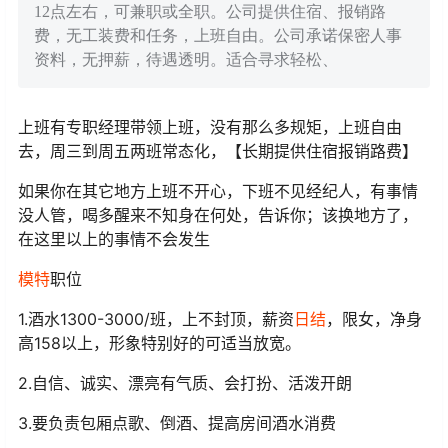
12点左右，可兼职或全职。公司提供住宿、报销路
费，无工装费和任务，上班自由。公司承诺保密人事
资料，无押薪，待遇透明。适合寻求轻松、
上班有专职经理带领上班，没有那么多规矩，上班自由
去，周三到周五两班常态化，【长期提供住宿报销路费】
如果你在其它地方上班不开心，下班不见经纪人，有事情
没人管，喝多醒来不知身在何处，告诉你；该换地方了，
在这里以上的事情不会发生
模特
职位
1.酒水1300-3000/班，上不封顶，薪资
日结
，限女，净身
高158以上，形象特别好的可适当放宽。
2.自信、诚实、漂亮有气质、会打扮、活泼开朗
3.要负责包厢点歌、倒酒、提高房间酒水消费