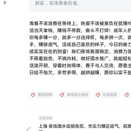
0
财富，实现青春价值。
青春不该浪费在等待上，热爱不该被辜负在犹豫
活当天拿钱，赚钱不停歇，奋斗不打烊！成年人
你每多赚一分，就多一分选择权，每多拼一次，
手，赚够底气，活成自己喜欢的样子，今日的奋
成实实在在的财富！我们夜场客源稳定、消费力
不用看脸色、不搞内耗，做好酒水推广，就能轻松拿
活泼开朗，穿着时尚得体，善于与人交流，愿意
日结不拖欠，多劳多得，越拼越赚，愿你以实干
兼职招聘
夜场酒水促销
日结高薪
全国动态
上海 夜场酒水促销急招，凭实力赚足底气，前