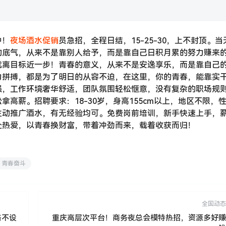
中！
夜场酒水促销
员急招，全程日结，15-25-30，上不封顶。当
的底气，从来不是靠别人给予，而是靠自己日积月累的努力赚来
就离目标近一步！青春的意义，从来不是安逸享乐，而是靠自己
力拼搏，都是为了明日的从容不迫，在这里，你的青春，能靠实
强，工作环境奢华舒适，团队氛围轻松惬意，没有复杂的职场规
高薪。招聘要求：18-30岁，身高155cm以上，地区不限，
主动推广酒水，有无经验均可。免费岗前培训，新手快速上手，
赴热爱，以青春换财富，带着冲劲而来，载着收获而归！
青春奋斗
全国动态
路不设
重庆高层次平台！商务夜总会模特热招，资源多好赚