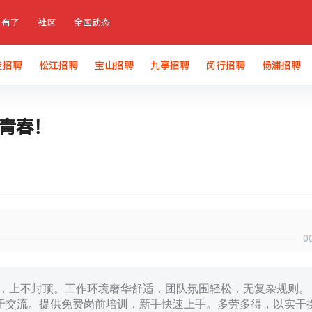
有了
社区
全国动态
定招聘
松江招聘
宝山招聘
九亭招聘
闵行招聘
杨浦招聘
致青春！
0
0元，上不封顶。工作环境奢华舒适，团队氛围轻松，无复杂规则。
泼，善于交流。提供免费岗前培训，新手快速上手。多劳多得，以实干