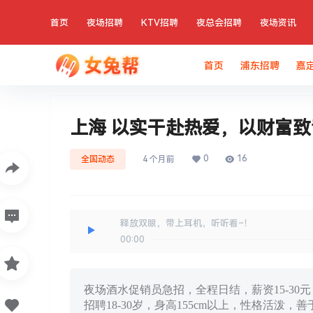
首页
夜场招聘
KTV招聘
夜总会招聘
夜场资讯
首页
浦东招聘
嘉
上海 以实干赴热爱，以财富
0
16
全国动态
4 个月前
释放双眼，带上耳机，听听看~！
00:00
夜场酒水促销员急招，全程日结，薪资15-3
招聘18-30岁，身高155cm以上，性格活