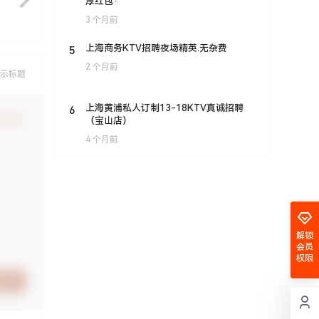
厚红包·
3 个月前
5
上海商务KTV招聘夜场精英.无杂费
2 个月前
示标题
6
上海黄浦私人订制13-18KTV真诚招聘
认修改
（宝山店）
4 个月前
解锁
会员
权限
提交