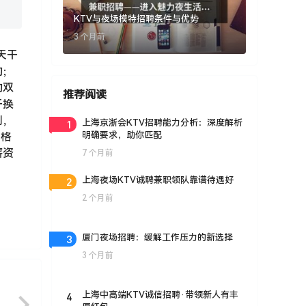
KTV与夜场模特招聘条件与优势
3 个月前
天干
的；
的双
推荐阅读
干换
则，
1
上海京浙会KTV招聘能力分析：深度解析
明确要求，助你匹配
性格
薪资
7 个月前
2
上海夜场KTV诚聘兼职领队靠谱待遇好
2 个月前
3
厦门夜场招聘：缓解工作压力的新选择
3 个月前
4
上海中高端KTV诚信招聘·带领新人有丰