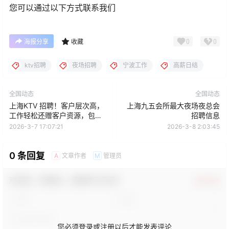
您可以通过以下方式联系我们
0
0
海报分享
收藏
ktv招聘
夜场招聘
宁波工作
高薪日结
全国动态
全国动态
上海KTV 招聘！客户层次高，
上海九五会所最大夜场夜总会
工作轻松还赠客户资源，包住
招聘信息
宿帮你快速上岸
2026-3-7 17:07:21
2026-3-8 2:03:45
0 条回复
文章作者
管理员
A
M
欢迎您，新朋友，感谢参与互动！
确认修改
您必须登录或注册以后才能发表评论