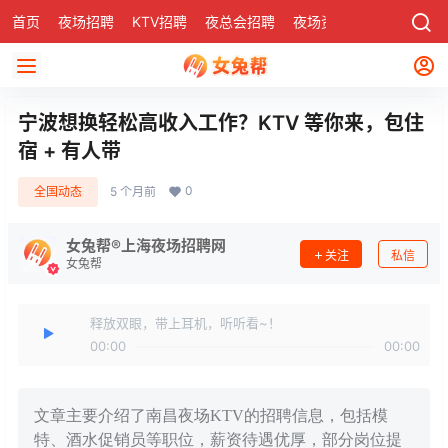
首页
夜场招聘
KTV招聘
夜总会招聘
夜场资讯
有了
社区
宁波想换轻松高收入工作？KTV 等你来，包住
宿 + 有人带
0
全国动态
5 个月前
女兔帮®上海夜场招聘网
关注
私信
女兔帮
释放双眼，带上耳机，听听看~！
00:00
00:00
文章主要介绍了南昌夜场KTV的招聘信息，包括模
特、酒水促销员等职位，薪资待遇优厚，部分岗位提