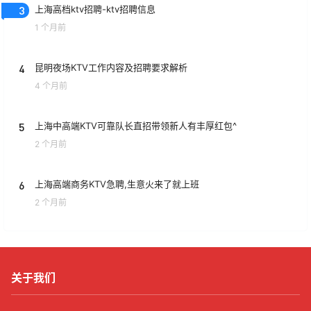
3
上海高档ktv招聘-ktv招聘信息
1 个月前
4
昆明夜场KTV工作内容及招聘要求解析
4 个月前
5
上海中高端KTV可靠队长直招带领新人有丰厚红包^
2 个月前
6
上海高端商务KTV急聘,生意火来了就上班
2 个月前
关于我们