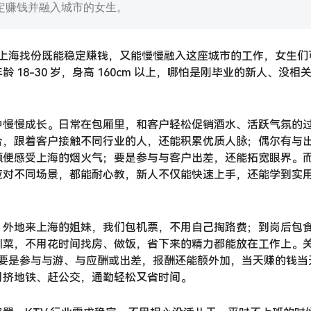
定赚钱并融入城市的女生。
想在上海找份既能稳定赚钱，又能慢慢融入这座城市的工作，女生们
18-30 岁，身高 160cm 以上，哪怕是刚毕业的新人、没相
中慢慢成长。日常在包厢里，和客户轻松促销酒水、活跃气氛的
合，跟着客户接触不同行业的人，还能积累优质人脉；偶尔有与
顺便感受上海的烟火气；要是参与与客户出差，还能拓宽眼界。
应对不同场景，都能耐心教，新人不仅能快速上手，还能学到实
。外地来上海的姐妹，我们包机票，不用自己掏路费；到岗后包
川菜，不用花时间找房、做饭，省下来的精力都能放在工作上。
 元，要是参与与游、与应酬或出差，报酬还能额外加，当天赚的钱当
用挤地铁、赶公交，通勤轻松又省时间。