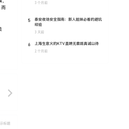
候，
3 个月前
。而
。
5
泰安夜场安全指南：新人姐妹必看的避坑
经验
美
3 天前
6
上海生意火的KTV.直聘无套路真诚以待
2 个月前
示标题