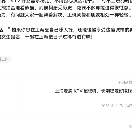
嚣，KTV 行业需求稳定，不用担心没活儿干。平时不上班的时
大熊猫基地看熊猫、武侯祠感受历史，花钱不多却能过得很惬意
压力，有问题大家一起帮着解决，上班就像和朋友相处一样轻松
活。” 如果你想在上海靠自己赚大钱，还能慢慢享受这座城市的
的女生报名，一起在上海把日子过得有滋有味！
薪工作
全国动态
上海老牌 KTV 招模特，长期稳定好赚钱
2026-3-1 17:11:47
提