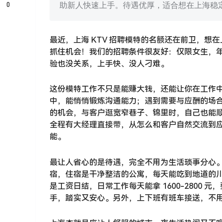
0
助新人快速上手。待遇优厚，适合想在上海稳
最近，上海 KTV 招聘模特的名额还在前卫，
抓住机会！我们的招聘条件很友好：仅限女生，年龄 
验也没关系，上手快、没人刁难。
这份模特工作不只是能赚大钱，还能让你在工作
中，能悄悄锻炼沟通能力；遇到需要与应酬的场
的机会，与客户逛宽窄巷子、锦里时，自己也能
全程有大经理直接带，从怎么和客户自然交流到
能。
最让人省心的是待遇，完全不用为生活琐事分心
宿，住宿是干净整洁的公寓，每天能吃到地道的
是工资日结，日常工作每天能拿 1600-2800
手，踏实又安心。另外，上下班有班车接送，不