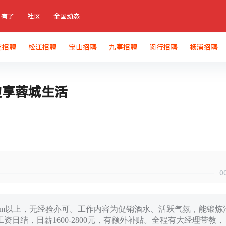
有了
社区
全国动态
定招聘
松江招聘
宝山招聘
九亭招聘
闵行招聘
杨浦招聘
边享蓉城生活
0
160cm以上，无经验亦可。工作内容为促销酒水、活跃气氛，能锻炼
日结，日薪1600-2800元，有额外补贴。全程有大经理带教，