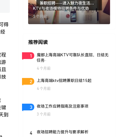
KTV与夜场模特招聘条件与优势
3 个月前
可得
关经
推荐阅读
过程
1
魔都上海高端KTV可靠队长直招，日结无
任务·
出游
4 个月前
而且
用技
2
上海高端ktv招聘兼职日结15起
4 个月前
食
3
夜场工作应聘指南及注意事项
关键
天到
3 个月前
4
夜场招聘能力提升与要求解析