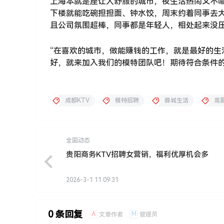
上海本就是座让人舒服的城市，夜生活热闹又不喧
下楼就能吃碗担担面、钟水饺，周末约着同事去
且公司氛围超棒，同事都是年轻人，相处起来没
“在喜欢的城市，做能赚钱的工作，就是最好的生
好，就来加入我们的模特团队吧！期待符合条件
成都KTV
模特招聘
蓉城生活
高
全国动态
贵阳商务KTV招聘女营销，福利优厚机会多
2026-3-1 11:09:31
0 条回复
A
M
文章作者
管理员