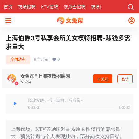
首页
夜场招聘
KTV招聘
夜总会招聘
夜场资讯
有了
社区
上海伯爵3号私享会所美女模特招聘-赚钱多需
求量大
0
全国动态
5 个月前
女兔帮®上海夜场招聘网
关注
私信
女兔帮
释放双眼，带上耳机，听听看~！
00:00
00:00
上海夜场、KTV等场所对高素质女性模特的需求量
大，薪资待遇与个人表现挂钩，部分岗位支持日结。