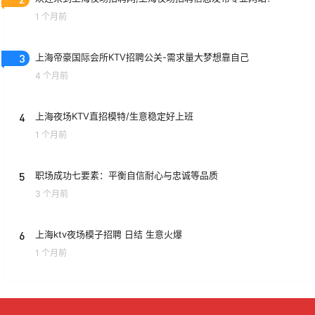
1 个月前
3
上海帝豪国际会所KTV招聘公关-需求量大梦想靠自己
4 个月前
4
上海夜场KTV直招模特/生意稳定好上班
1 个月前
5
职场成功七要素：平衡自信耐心与忠诚等品质
3 个月前
6
上海ktv夜场模子招聘 日结 生意火爆
1 个月前