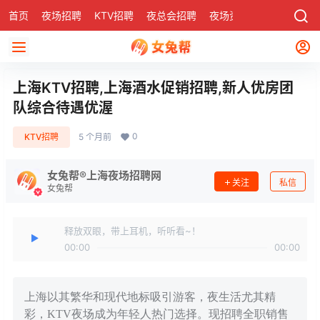
首页
夜场招聘
KTV招聘
夜总会招聘
夜场资讯
有了
社区
上海KTV招聘,上海酒水促销招聘,新人优房团
队综合待遇优渥
0
KTV招聘
5 个月前
女兔帮®上海夜场招聘网
关注
私信
女兔帮
释放双眼，带上耳机，听听看~！
00:00
00:00
上海以其繁华和现代地标吸引游客，夜生活尤其精
彩，KTV夜场成为年轻人热门选择。现招聘全职销售