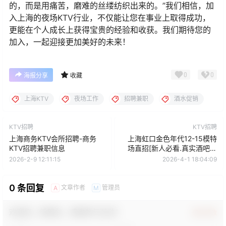
的，而是用痛苦，磨难的丝缕纺织出来的。”我们相信，加
入上海的夜场KTV行业，不仅能让您在事业上取得成功，
更能在个人成长上获得宝贵的经验和收获。我们期待您的
加入，一起迎接更加美好的未来！
0
0
海报分享
收藏
上海KTV
夜场工作
招聘兼职
酒水促销
KTV招聘
KTV招聘
上海商务KTV会所招聘-商务
上海虹口金色年代12-15模特
KTV招聘兼职信息
场直招[新人必看.真实酒吧夜
场KTV招聘模
2026-2-9 12:11:15
2026-4-1 18:04:09
0 条回复
文章作者
管理员
A
M
欢迎您，新朋友，感谢参与互动！
确认修改