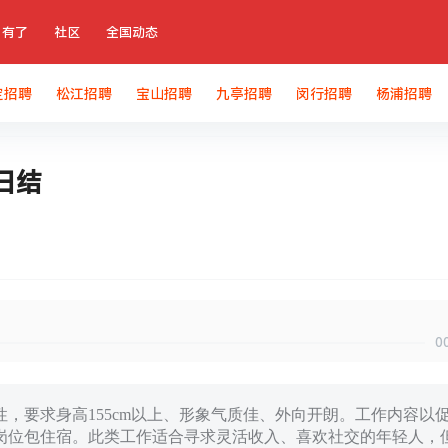
有了
社区
全国动态
定招聘
松江招聘
宝山招聘
九亭招聘
闵行招聘
杨浦招聘
日结
0
性，要求身高155cm以上、形象气质佳、外向开朗。工作内容以
岗位包住宿。此类工作适合寻求灵活收入、喜欢社交的年轻人，