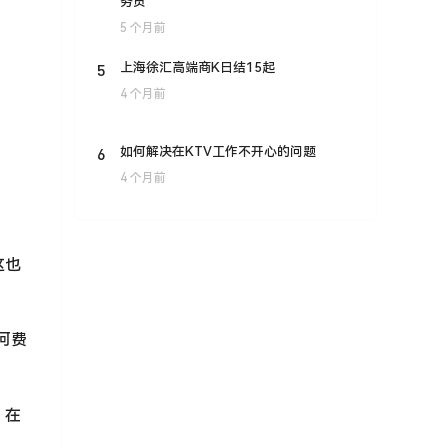
务员
5 个月前
5
上海徐汇高端商K日结15起
4 个月前
6
如何解决在KTV工作不开心的问题
4 个月前
这也
何费
。在