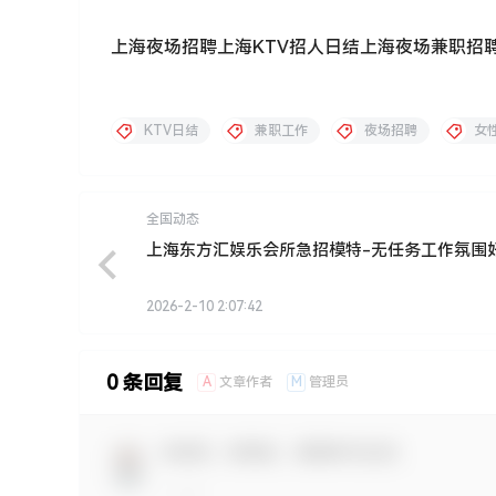
上海夜场招聘上海KTV招人日结上海夜场兼职招
KTV日结
兼职工作
夜场招聘
女
全国动态
上海东方汇娱乐会所急招模特-无任务工作氛围
2026-2-10 2:07:42
0 条回复
A
M
文章作者
管理员
欢迎您，新朋友，感谢参与互动！