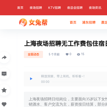
首页
夜场招聘
KTV招聘
夜总会招聘
夜场资讯
首页
浦东招聘
嘉
上海夜场招聘无工作费包住宿
0
15
全国动态
5 个月前
释放双眼，带上耳机，听听看~！
00:00
上海夜场招聘日结岗位，主要面向35岁以下女
销酒水、客户交流为主，薪资按日结算，部分