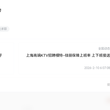
聘
性求职
全国动态
好
上海高端KTV招聘模特-佳丽保障上班率 上下班接送
2026-2-10 6:07:08
提
确