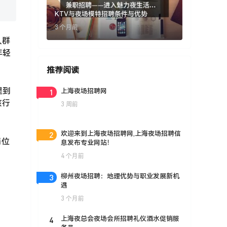
KTV与夜场模特招聘条件与优势
3 个月前
人群
年轻
推荐阅读
提到
1
上海夜场招聘网
该行
3 周前
。
2
欢迎来到上海夜场招聘网,上海夜场招聘信
岗位
息发布专业网站！
4 个月前
3
柳州夜场招聘：地理优势与职业发展新机
遇
3 个月前
4
上海夜总会夜场会所招聘礼仪酒水促销服