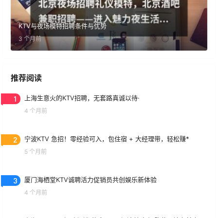
KTV与夜场模特招聘条件与优势
3 个月前
推荐阅读
1
上海生意火的KTV招聘，无套路真诚以待·
4 个月前
2
宁波KTV 急招！零经验可入，包住宿 + 大经理带，轻松赚*
5 个月前
3
厦门海栖堂KTV诚聘活力促销员共创娱乐新体验
4 个月前