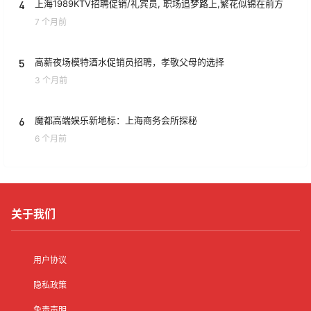
4
上海1989KTV招聘促销/礼宾员, 职场追梦路上,繁花似锦在前方
7 个月前
5
高薪夜场模特酒水促销员招聘，孝敬父母的选择
3 个月前
6
魔都高端娱乐新地标：上海商务会所探秘
6 个月前
关于我们
用户协议
隐私政策
免责声明