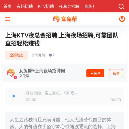
首页
夜场招聘
KTV招聘
夜总会招聘
夜场资讯
有了
社区
上海KTV夜总会招聘,上海夜场招聘,可靠团队
直招轻松赚钱
0
全国动态
5 个月前
女兔帮®上海夜场招聘网
关注
私信
女兔帮
释放双眼，带上耳机，听听看~！
00:00
00:00
人生之路独特且充满可能，他人无法替代自己的体
验。人的价值在于坚守本心或随波逐流的选择。上海