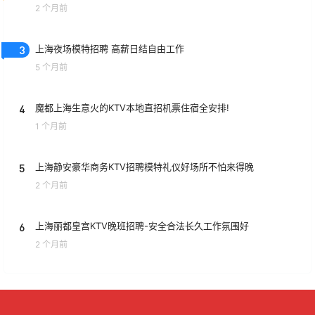
2 个月前
3
上海夜场模特招聘 高薪日结自由工作
5 个月前
4
魔都上海生意火的KTV本地直招机票住宿全安排!
1 个月前
5
上海静安豪华商务KTV招聘模特礼仪好场所不怕来得晚
2 个月前
6
上海丽都皇宫KTV晚班招聘-安全合法长久工作氛围好
2 个月前