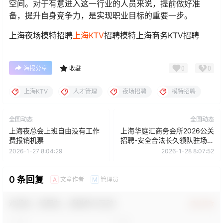
空间。对于有意进入这一行业的人员来说，提前做好准
备，提升自身竞争力，是实现职业目标的重要一步。
上海夜场模特招聘
上海KTV
招聘模特上海商务KTV招聘
0
0
海报分享
收藏
上海KTV
人才管理
夜场招聘
模特招聘
全国动态
全国动态
上海夜总会上班自由没有工作
上海华庭汇商务会所2026公关
费报销机票
招聘-安全合法长久领队驻场直
招
2026-1-27 8:04:29
2026-1-28 8:07:52
0 条回复
文章作者
管理员
A
M
欢迎您，新朋友，感谢参与互动！
确认修改