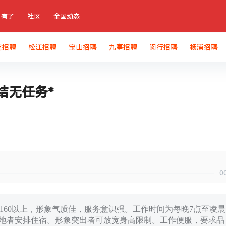
有了
社区
全国动态
定招聘
松江招聘
宝山招聘
九亭招聘
闵行招聘
杨浦招聘
结无任务*
0
高160以上，形象气质佳，服务意识强。工作时间为每晚7点至凌晨
外地者安排住宿。形象突出者可放宽身高限制。工作便服，要求品