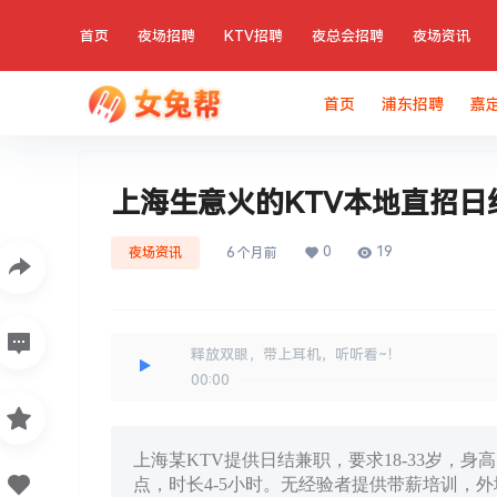
首页
夜场招聘
KTV招聘
夜总会招聘
夜场资讯
首页
浦东招聘
嘉
上海生意火的KTV本地直招日
0
19
夜场资讯
6 个月前
释放双眼，带上耳机，听听看~！
00:00
上海某KTV提供日结兼职，要求18-33岁，身
点，时长4-5小时。无经验者提供带薪培训，