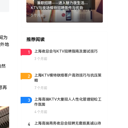
KTV与夜场模特招聘条件与优势
3 个月前
间为
推荐阅读
，外地
1
上海夜总会与KTV招聘指南及面试技巧
3 个月前
自然
2
上海KTV模特联络客户高效技巧与抗压策
略
想再
7 个月前
3
上海高端KTV大量招人人性化管理轻松工
作氛围
4 个月前
4
上海高端商务夜总会招聘无套路真诚以待