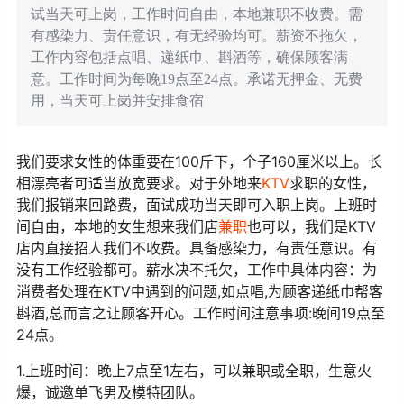
试当天可上岗，工作时间自由，本地兼职不收费。需
有感染力、责任意识，有无经验均可。薪资不拖欠，
工作内容包括点唱、递纸巾、斟酒等，确保顾客满
意。工作时间为每晚19点至24点。承诺无押金、无费
用，当天可上岗并安排食宿
我们要求女性的体重要在100斤下，个子160厘米以上。长
相漂亮者可适当放宽要求。对于外地来
KTV
求职的女性，
我们报销来回路费，面试成功当天即可入职上岗。上班时
间自由，本地的女生想来我们店
兼职
也可以，我们是KTV
店内直接招人我们不收费。具备感染力，有责任意识。有
没有工作经验都可。薪水决不托欠，工作中具体内容：为
消费者处理在KTV中遇到的问题,如点唱,为顾客递纸巾帮客
斟酒,总而言之让顾客开心。工作时间注意事项:晚间19点至
24点。
1.上班时间：晚上7点至1左右，可以兼职或全职，生意火
爆，诚邀单飞男及模特团队。