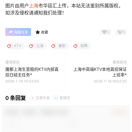
图片由用户
上海
市华廷汇上传，本站无法鉴别所属版权，
如涉及侵权请通知我们处理！
0
0
海报分享
收藏
KTV
上海
兼职
招聘
夜场资讯
夜场资讯
魔都上海生意稳的KTV内部直
上海中高端KTV本地直招保证
招日结无任务*
上班率*
2026-1-16 10:03:05
2026-1-16 18:02:20
0 条回复
文章作者
管理员
A
M
欢迎您，新朋友，感谢参与互动！
确认修改