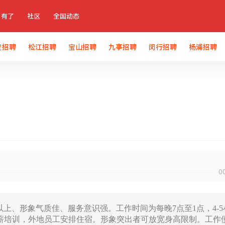
有了
社区
全国动态
定招聘
松江招聘
宝山招聘
九亭招聘
闵行招聘
杨浦招聘
0
60以上、形象气质佳、服务意识强。工作时间为每晚7点至1点，4-5
薪培训，外地员工安排住宿。形象突出者可放宽身高限制。工作