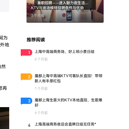
KTV与夜场模特招聘条件与优势
3 个月前
间为
推荐阅读
，外地
1
上海中高端商务场，好上班小费日结
6 个月前
自然
2
魔都上海中高端KTV可靠队长直招！带领
新人有丰厚红包
想再
1 个月前
3
魔都上海生意火的KTV本地直招，生意爆
好·
4 个月前
4
上海高端商务夜总会直聘日结无任务*