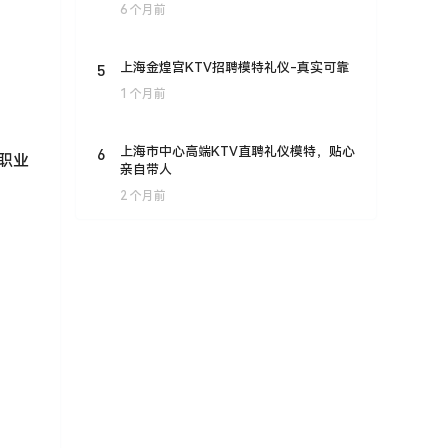
6 个月前
5
上海金煌宫KTV招聘模特礼仪-真实可靠
1 个月前
6
上海市中心高端KTV直聘礼仪模特，贴心
职业
亲自带人
2 个月前