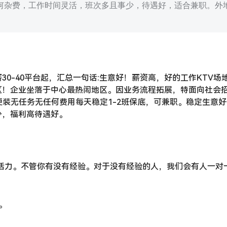
何杂费，工作时间灵活，班次多且事少，待遇好，适合兼职。外
0-40平台起，汇总一句话:生意好！薪资高，好的工作KTV场
区！企业坐落于中心最热闹地区。因业务流程拓展，特面向社会
便装无任务无任何费用每天稳定1-2班保底，可兼职。稳定生意
少，福利高待遇好。
充满活力。不管你有没有经验。对于没有经验的人，我们会有人一对
。