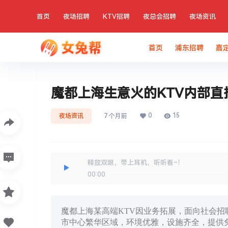
首页
夜场招聘
KTV招聘
夜总会招聘
夜场资讯
首页
浦东招聘
嘉
魔都上海生意火的KTV内部直
0
15
夜场资讯
7 个月前
释放双眼，带上耳机，听听看~！
00:00
魔都上海某高端KTV因业务拓展，面向社会招聘
市中心繁华区域，环境优雅，设施齐全，提供