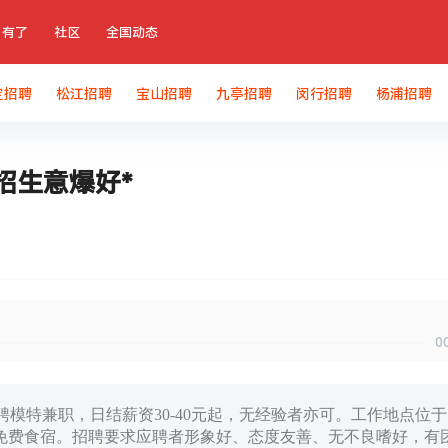
有了
社区
全国动态
定招聘
松江招聘
宝山招聘
九亭招聘
闵行招聘
杨浦招聘
招生意爆好*
0
模特兼职，日结薪资30-40元起，无经验者亦可。工作地点位于
免费食宿。招聘要求应聘者形象好、态度友善、无不良嗜好，有