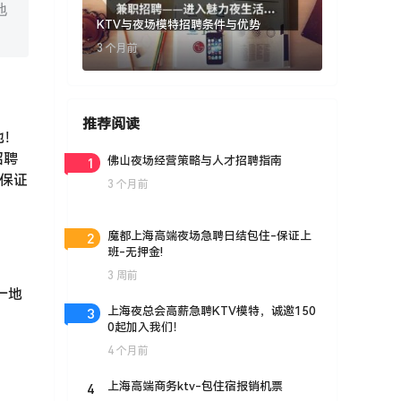
地
KTV与夜场模特招聘条件与优势
3 个月前
推荐阅读
地！
招聘
1
佛山夜场经营策略与人才招聘指南
好保证
3 个月前
2
魔都上海高端夜场急聘日结包住-保证上
班-无押金!
3 周前
一地
3
上海夜总会高薪急聘KTV模特，诚邀150
0起加入我们！
4 个月前
4
上海高端商务ktv-包住宿报销机票