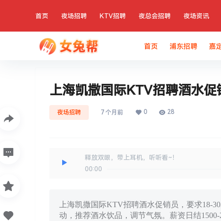
首页
夜场招聘
KTV招聘
夜总会招聘
夜场资讯
首页
浦东招聘
嘉
上海凯撒国际KTV招聘酒水促
0
28
夜场招聘
7 个月前
释放双眼，带上耳机，听听看~！
00:00
上海凯撒国际KTV招聘酒水促销员，要求18-
动，推荐酒水饮品，调节气氛。薪资日结1500