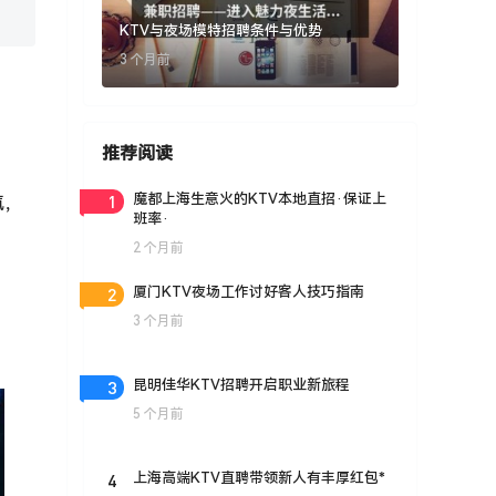
KTV与夜场模特招聘条件与优势
3 个月前
推荐阅读
1
魔都上海生意火的KTV本地直招·保证上
氛，
班率·
2 个月前
2
厦门KTV夜场工作讨好客人技巧指南
3 个月前
3
昆明佳华KTV招聘开启职业新旅程
5 个月前
4
上海高端KTV直聘带领新人有丰厚红包*