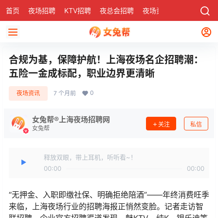
首页
夜场招聘
KTV招聘
夜总会招聘
夜场资讯
有了
社区
合规为基，保障护航！上海夜场名企招聘潮：
五险一金成标配，职业边界更清晰
0
夜场资讯
7 个月前
女兔帮®上海夜场招聘网
关注
私信
女兔帮
释放双眼，带上耳机，听听看~！
00:00
00:00
“无押金、入职即缴社保、明确拒绝陪酒”——年终消费旺季
来临，上海夜场行业的招聘海报正悄然变脸。记者走访智