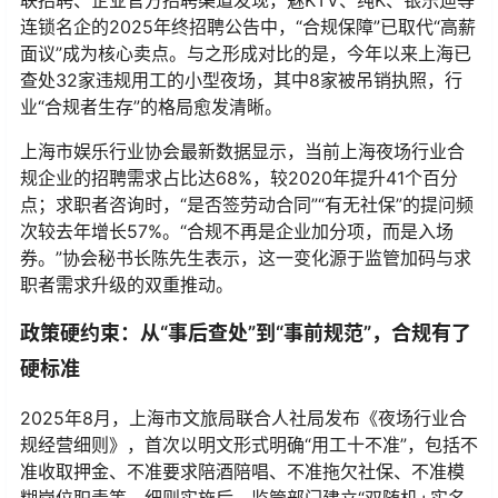
联招聘、企业官方招聘渠道发现，魅KTV、纯K、银乐迪等
连锁名企的2025年终招聘公告中，“合规保障”已取代“高薪
面议”成为核心卖点。与之形成对比的是，今年以来上海已
查处32家违规用工的小型夜场，其中8家被吊销执照，行
业“合规者生存”的格局愈发清晰。
上海市娱乐行业协会最新数据显示，当前上海夜场行业合
规企业的招聘需求占比达68%，较2020年提升41个百分
点；求职者咨询时，“是否签劳动合同”“有无社保”的提问频
次较去年增长57%。“合规不再是企业加分项，而是入场
券。”协会秘书长陈先生表示，这一变化源于监管加码与求
职者需求升级的双重推动。
政策硬约束：从“事后查处”到“事前规范”，合规有了
硬标准
2025年8月，上海市文旅局联合人社局发布《夜场行业合
规经营细则》，首次以明文形式明确“用工十不准”，包括不
准收取押金、不准要求陪酒陪唱、不准拖欠社保、不准模