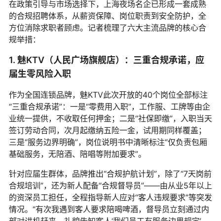
在政策引导与市场选择下，上海夜场名企已形成一套成熟
的合规招聘体系，从薪资保障、岗位职责到安全防护，全
方位消除求职者顾虑。记者梳理了六大主流品牌的核心合
规举措：
1. 魅KTV（人民广场旗舰店）：三重合规承诺，应
届生零风险入职
作为全国连锁品牌，魅KTV此次开放的40个岗位全部标注
“三重合规承诺”：一是“零费用入职”，工作服、工牌等由企
业统一提供，不收取任何押金；二是“社保即缴”，入职当天
签订劳动合同，次月起缴纳五险一金，试用期同样覆盖；
三是“服务边界明确”，岗位说明书中清晰标注“仅负责包厢
基础服务，无陪酒、陪唱等附加要求”。
针对应届生群体，品牌推出“合规护航计划”，除了“7天岗前
合规培训”，还为新人配备“合规督导员”——由从业5年以上
的资深员工担任，全程指导新人应对“客人违规要求”等突发
情况。“有次我遇到客人要求陪喝啤酒，督导员立刻通过内