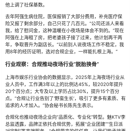
他上调了社保基数。
去年阿强生病住院，医保报销了大部分费用，补充医疗保
险又报了剩余部分，自己只花了几百元。“公司还派人来看
我，给了慰问金，这种温暖在小夜场是体会不到的。”现在
阿强在上海租了房，把老婆孩子接了过来，他计划再干两
年，争取晋升为副店长。“以前别人说夜场工作不稳定，我
用8年的经历证明，选对合规企业，一样能扎根上海。”
行业观察：合规推动夜场行业“脱胎换骨”
上海市娱乐行业协会的数据显示，2025年上海夜场行业从
业人员中，工作满3年以上的比例达45%，较2020年提升
20个百分点；大专及以上学历占比30%，提升15个百分
点。“合规让行业告别了‘野蛮生长’，吸引了更多有素质、有
追求的人才加入。”协会秘书长陈先生表示。
合规化也推动夜场企业向“品质化、专业化”转型。魅KTV李
总监透露，品牌正依托合规优势，拓展“企业团建”“生日派