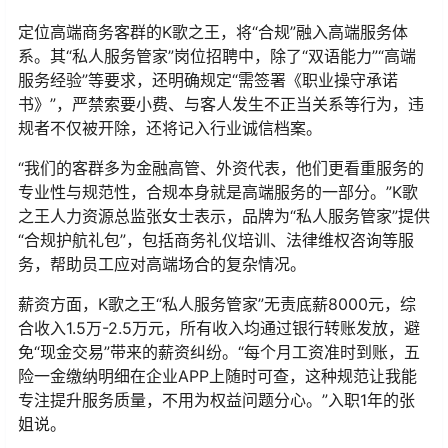
定位高端商务客群的K歌之王，将“合规”融入高端服务体
系。其“私人服务管家”岗位招聘中，除了“双语能力”“高端
服务经验”等要求，还明确规定“需签署《职业操守承诺
书》”，严禁索要小费、与客人发生不正当关系等行为，违
规者不仅被开除，还将记入行业诚信档案。
“我们的客群多为金融高管、外资代表，他们更看重服务的
专业性与规范性，合规本身就是高端服务的一部分。”K歌
之王人力资源总监张女士表示，品牌为“私人服务管家”提供
“合规护航礼包”，包括商务礼仪培训、法律维权咨询等服
务，帮助员工应对高端场合的复杂情况。
薪资方面，K歌之王“私人服务管家”无责底薪8000元，综
合收入1.5万-2.5万元，所有收入均通过银行转账发放，避
免“现金交易”带来的薪资纠纷。“每个月工资准时到账，五
险一金缴纳明细在企业APP上随时可查，这种规范让我能
专注提升服务质量，不用为权益问题分心。”入职1年的张
姐说。