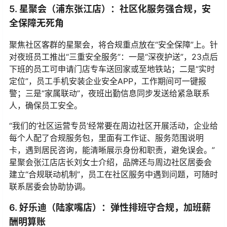
5. 星聚会（浦东张江店）：社区化服务强合规，安
全保障无死角
聚焦社区客群的星聚会，将合规重点放在“安全保障”上。针
对夜班员工推出“三重安全服务”：一是“深夜护送”，23点后
下班的员工可申请门店专车送回家或至地铁站；二是“实时
定位”，员工手机安装企业安全APP，工作期间可一键报
警；三是“家属联动”，夜班出勤信息同步发送给紧急联系
人，确保员工安全。
“我们的‘社区运营专员’经常要在周边社区开展活动，企业给
每个人配了合规服务包，里面有工作证、服务范围说明
卡，遇到居民咨询，能清晰展示身份和职责，避免误会。”
星聚会张江店店长刘女士介绍，品牌还与周边社区居委会
建立“合规联动机制”，员工在社区服务中遇到问题，可随时
联系居委会协助协调。
6. 好乐迪（陆家嘴店）：弹性排班守合规，加班薪
酬明算账