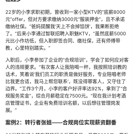
22岁的小李求职初期，曾收到一家小型KTV的“底薪8000
元”offer，但对方要求缴纳3000元“服装押金”，且不承诺
缴纳社保。“爸妈提醒我‘天上不会掉馅饼’，我果断拒绝
了。”后来小李通过智联招聘入职魅KTV，“虽然底薪5000
元比小作坊低，但入职即签合同、缴社保，还有师傅带
教，心里特别踏实。”
入职后，小李参加了企业的“合规培训”，学会了如何应对客
人的违规要求。“有次客人让我陪喝一杯，我按照培训教的
话术，笑着说‘我们员工的职责是做好服务，专业陪唱老师
比我更合适，我马上帮您联系’，既没得罪客人，又守住了
边界。”工作3个月，小李的客户好评率达92%，拿到了“合
规服务奖金”，综合月薪稳定在7500元。“现在我计划考酒
店管理证书，企业有免费培训名额，以后想往管理岗发
展。”
案例2：转行者张姐——合规岗位实现薪资翻番