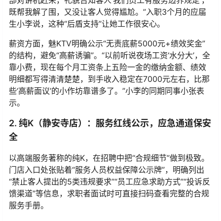
部对讲机赶来，礼貌告知客人‘我们员工有服务边界规定’，
既帮我解了围，又没让客人觉得尴尬。”入职3个月的应届
生小李说，这种“后盾支持”让她工作很安心。
薪资方面，魅KTV明确公示“无责底薪5000元+绩效奖金”
的结构，避免“高薪诱骗”。“以前听说夜场工资‘水分大’，全
靠小费，现在每个月工资条上五险一金的缴纳金额、绩效
明细都写得清清楚楚，到手收入稳定在7000元左右，比那
些‘高薪面议’的小作坊靠谱多了。”小李的同期同事小张表
示。
2. 纯K（静安寺店）：服务红线公示，应急通道保安
全
以高端服务著称的纯K，在招聘中把“合规细节”做到极致。
门店入口处张贴着“服务人员权益保障公示牌”，明确列出
“禁止客人提出的5类违规要求”“员工应急求助方式”“投诉反
馈渠道”等信息，求职者面试时可直接扫码查看完整的合规
服务手册。