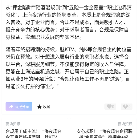
从“押金陷阱”“陪酒潜规则”到“五险一金全覆盖”“职业边界清
晰化”，上海夜场行业的招聘变革，本质上是合规理念的深
入普及。对于企业而言，合规不是成本，而是吸引人才、
提升竞争力的核心优势；对于求职者而言，合规是保障自
身权益、实现职业发展的坚实基础。
随着年终招聘潮的持续，魅KTV、纯K等合规名企的岗位需
求仍在释放。对于想进入服务行业的求职者来说，选择合
规平台，深耕服务细节，不仅能获得稳定的收入与保障，
更能在上海这座机遇之城，开启属于自己的职业之路。正
如从业8年的阿强所说：“合规让夜场工作不再是‘过渡’，而
是能长久打拼的‘事业’。”
0
0
海报分享
收藏
夜场资讯
夜场资讯
合规用工成主流！上海夜场名
安心求职！上海夜场名企招聘
企开启年终招聘潮，魅KTV等
掀“合规革命”：零押金+权益