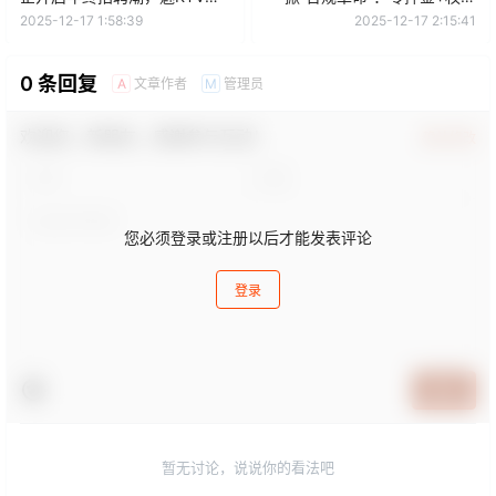
品牌抛出五险一金+无责底薪
卡，服务边界写进合同
2025-12-17 1:58:39
2025-12-17 2:15:41
0 条回复
文章作者
管理员
A
M
欢迎您，新朋友，感谢参与互动！
确认修改
您必须登录或注册以后才能发表评论
登录
提交
暂无讨论，说说你的看法吧