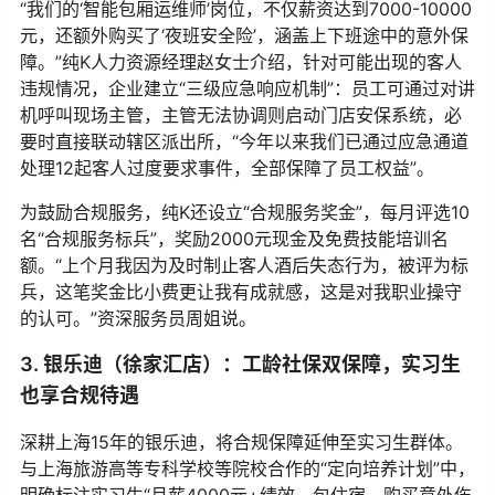
“我们的‘智能包厢运维师’岗位，不仅薪资达到7000-10000
元，还额外购买了‘夜班安全险’，涵盖上下班途中的意外保
障。”纯K人力资源经理赵女士介绍，针对可能出现的客人
违规情况，企业建立“三级应急响应机制”：员工可通过对讲
机呼叫现场主管，主管无法协调则启动门店安保系统，必
要时直接联动辖区派出所，“今年以来我们已通过应急通道
处理12起客人过度要求事件，全部保障了员工权益”。
为鼓励合规服务，纯K还设立“合规服务奖金”，每月评选10
名“合规服务标兵”，奖励2000元现金及免费技能培训名
额。“上个月我因为及时制止客人酒后失态行为，被评为标
兵，这笔奖金比小费更让我有成就感，这是对我职业操守
的认可。”资深服务员周姐说。
3. 银乐迪（徐家汇店）：工龄社保双保障，实习生
也享合规待遇
深耕上海15年的银乐迪，将合规保障延伸至实习生群体。
与上海旅游高等专科学校等院校合作的“定向培养计划”中，