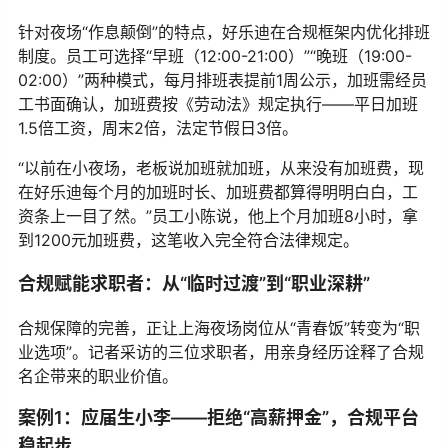
针对夜场“作息颠倒”的特点，好乐迪在合规框架内优化排班
制度。员工可选择“早班（12:00-21:00）”“晚班（19:00-
02:00）”两种模式，每月排班表提前1周公示，加班需经员
工书面确认，加班费按《劳动法》规定执行——平日加班
1.5倍工资，周末2倍，法定节假日3倍。
“以前在小夜场，老板说加班就加班，从来没有加班费，现
在好乐迪每个月的加班时长、加班费都算得明明白白，工
资条上一目了然。”员工小陈说，他上个月加班8小时，拿
到1200元加班费，这笔收入完全符合法律规定。
合规赋能求职者：从“临时过渡”到“职业深耕”
合规保障的完善，正让上海夜场岗位从“青春饭”转变为“职
业选项”。记者采访的三位求职者，用亲身经历诠释了合规
名企带来的职业价值。
案例1：应届生小李——拒绝“高薪押金”，合规平台
稳起步