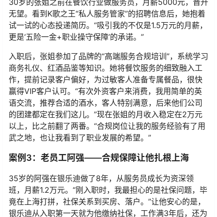
30岁的张姐之前在餐饮行业做服务员，月薪5000元，晋升
无望。看到K歌之王“私人服务管家”的招聘信息后，她抱着
试一试的心态投递简历。“吸引我的不仅是1.5万元的月薪，
更是‘五险一金+职业操守保障’的承诺。”
入职后，张姐参加了品牌的“高端服务合规培训”，系统学习
商务礼仪、红酒品鉴等知识。她将餐饮服务的细致融入工
作，提前记录客户偏好，为过敏客人准备专属餐品，很快
赢得VIP客户认可。“有次外资客户来消费，我用简单的英
语交流，推荐合适的酒水，客人特别满意，后来他们公司
的团建都定在我们这儿。”现在张姐的月收入稳定在2万元
以上，比之前翻了两番。“合规岗位让我的服务经验有了用
武之地，也让我看到了职业发展的希望。”
案例3：老员工阿强——合规保障让他扎根上海
35岁的阿强在银乐迪做了8年，从服务员成长为资深领
班，月薪1.2万元。“刚入职时，我最担心的是社保问题，毕
竟在上海打拼，社保关系到买房、落户。”让他安心的是，
银乐迪从入职第一天就为他缴纳社保，工作满3年后，还为