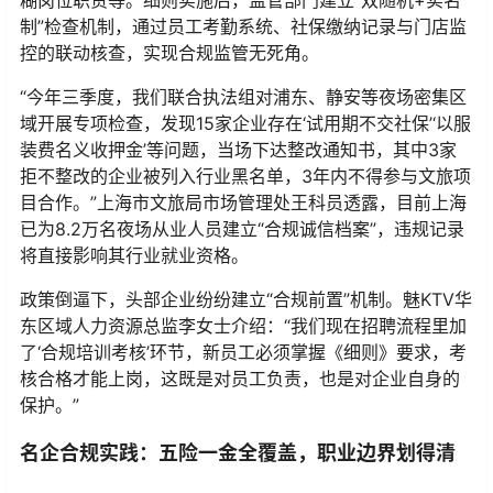
糊岗位职责等。细则实施后，监管部门建立“双随机+实名
制”检查机制，通过员工考勤系统、社保缴纳记录与门店监
控的联动核查，实现合规监管无死角。
“今年三季度，我们联合执法组对浦东、静安等夜场密集区
域开展专项检查，发现15家企业存在‘试用期不交社保’‘以服
装费名义收押金’等问题，当场下达整改通知书，其中3家
拒不整改的企业被列入行业黑名单，3年内不得参与文旅项
目合作。”上海市文旅局市场管理处王科员透露，目前上海
已为8.2万名夜场从业人员建立“合规诚信档案”，违规记录
将直接影响其行业就业资格。
政策倒逼下，头部企业纷纷建立“合规前置”机制。魅KTV华
东区域人力资源总监李女士介绍：“我们现在招聘流程里加
了‘合规培训考核’环节，新员工必须掌握《细则》要求，考
核合格才能上岗，这既是对员工负责，也是对企业自身的
保护。”
名企合规实践：五险一金全覆盖，职业边界划得清