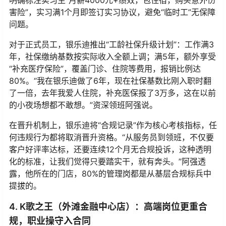
明确标注实习生“月薪4000元+绩效，包住宿，购买意外伤
害险”，实习满1个月即签订实习协议，避免“临时工”无保障
问题。
对于正式员工，银乐迪推出“工龄社保升级计划”：工作满3
年，社保缴纳基数按实际收入全额上调；满5年，额外享受
“补充医疗保险”，覆盖门诊、住院等费用，报销比例达
80%。“我在银乐迪做了6年，现在社保基数比刚入职时翻
了一倍，去年我爱人住院，补充医保报了3万多，这在以前
的小夜场想都不敢想。”资深领班阿强说。
在晋升机制上，银乐迪将“合规记录”作为核心考核指标，任
何违规行为都将取消晋升资格。“从服务员到领班，不仅要
客户好评率达标，还要连续12个月无合规投诉，这种透明
化的标准，让我们觉得只要踏实干，就有奔头。”阿强透
露，他所在的门店，80%的管理岗都是从基层合规标兵中
提拔的。
4. K歌之王（外滩金融中心店）：高端岗位更重合
规，职业操守入合同