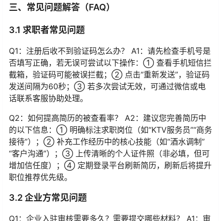
三、常见问题解答（FAQ）
3.1 求职者常见问题
Q1：注册后收不到验证码怎么办？ A1：请先检查手机号是
否填写正确，若无误可尝试以下操作：① 查看手机短信拦
截箱，验证码可能被误拦截；② 点击“重新发送”，验证码
发送间隔为60秒；③ 若多次尝试无效，可通过微信或电
话联系客服协助处理。
Q2：如何提高简历的被查看率？ A2：建议您完善简历中
的以下信息：① 明确标注求职岗位（如“KTV服务员”“商务
接待”）；② 补充工作经历中的核心技能（如“酒水调制”
“客户沟通”）；③ 上传清晰的个人证件照（非必填，但可
增加信任度）；④ 定期登录平台刷新简历，刷新后将提升
职位推荐优先级。
3.2 企业方常见问题
Q1：企业入驻审核需要多久？需要提交哪些材料？ A1：审