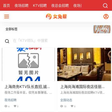
首页
夜场招聘
KTV招聘
夜总会招聘
夜场资讯
有了
社区
全部标签
KTV领队
上海商务KTV队长直招,诚信
上海尚海滩国际夜店佳丽招
靠谱
聘-外地豪车接送领队驻场直
夜场工作虽辛苦，但凭本事赚钱、
上海尚海滩国际夜店招聘KTV领
历练人情百态值得。关键是找靠谱
招
队，提供豪车接送及完善福利，面
夜场招聘
全国动态
领队，我们免费、福利好，不问学
向18-33岁、身高160cm以上、无
历经验，只求上进心。提供住宿、
不良嗜好的求职者。工作内容包括
4
0
18
0
护送、高薪、公平试台、优越环境
接待顾客、维护秩序等，要求良好