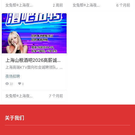
等保障，无任何费用套路。抓住机
沟通和应变能力。上海夜场文化发
女兔帮®上海夜场
2 周前
女兔帮®上海夜场
6 个月前
会，改变命运！
达，岗位需求持续火热，为求职者
招聘网
招聘网
提供发展平台。建议求职者提前了
解行业，准备资料，关注薪资待
遇。
上海山根酒吧2026高薪诚聘
礼仪接待,待遇优厚,职等你来
上海高端KTV面向社会诚聘领队，
全程不收费。作为行业标杆，公司
夜场招聘
秉持诚信理念，提供透明规范平
台。核心优势包括面试通过当日即
22
0
入职并安排食宿。公司致力于与有
志者共创价值，欢迎通过官方渠道
女兔帮®上海夜场
7 个月前
投递简历，携手定义高端娱乐服务
招聘网
新标准。
关于我们