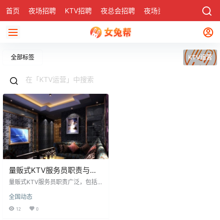
首页
夜场招聘
KTV招聘
夜总会招聘
夜场资讯
有了
社区
全部标签
KTV运营
量贩式KTV服务员职责与
KTV管理运营技巧
量贩式KTV服务员职责广泛，包括
确保用餐环境清洁、满足客人需
全国动态
求、按规范布置餐厅、提供礼貌服
务并提升满意度，同时负责餐具清
12
0
洗维护与保管。KTV运营中，点歌