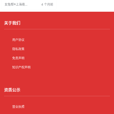
系统选购需考虑兼容性、易用性与
女兔帮®上海夜场
4 个月前
售后服务。服务员需具备敬业精
招聘网
神、餐饮服务知识、操作技能及外
语能力，学历和经验也是基本要
求。KTV管理体系复杂，需制定详
细工作计划，分为业务、监控和安
关于我们
全体系，
用户协议
隐私政策
免责声明
知识产权声明
资质公示
营业执照