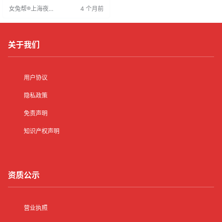
房补贴，并有专车接送。工作环境
女兔帮®上海夜场
4 个月前
优良，适合锻炼能力、增加收入。
招聘网
闵行区夜场客源稳定，适合外向女
性挑战。面试具体待遇面议。
关于我们
用户协议
隐私政策
免责声明
知识产权声明
资质公示
营业执照