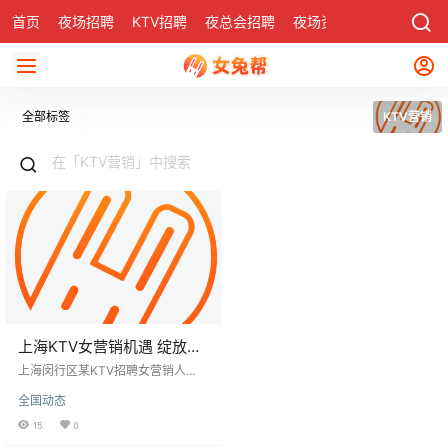
首页
夜场招聘
KTV招聘
夜总会招聘
夜场资讯
有了
社区
全部标签
KTV营销
上海KTV女营销机遇 绽放青
春结交新境
上海闵行区某KTV招聘女营销人
员，年龄18至30岁，身高1.6米以
全国动态
上。工作内容包括推广酒水、斟酒
及活跃气氛，薪资每日1600至2800
15
0
元。公司提供报销路费、住宿或住