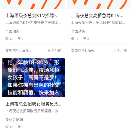
上海顶级夜总会KTV招聘-诚
上海夜总会高薪急聘KTV模
聘2000高薪模特
特，诚邀1500起加入我们！
上海纯绿色KTV为模特提供高端工
上海夜场招聘，承诺日薪1500起，
作环境，日结薪资1000-2000元，
真实可靠。面向18至30岁女性，身
全国动态
全国动态
上不封顶，无任何费用。工作环境
高1.6米以上，性格开朗，提供稳定
公平透明，公司直接招聘，领队经
收入和良好环境。无需经验，入职
12
0
14
0
验丰富。提供免费住宿及上下班接
前培训，工作时间晚上7:30起，周
送，保障模特安全。招聘条件不限
日8点，月休4天。报销车费，提供
女兔帮®上海夜场
4 个月前
女兔帮®上海夜场
4 个月前
制身高，形象佳、体重不超过130斤
精装公寓，无保证金，无需执勤，
招聘网
招聘网
者优先，薪资1200-1600元。欢迎
着装自由。适合寻求高薪低压力工
前来考察，共创美好未来。
作的人。
上海夜总会招聘女服务员,50
间包房爆满高端场所直招
上海夜总会招聘服务员和模特，服
（事在人为）
务员日结800-1000元，提供高端住
夜总会招聘
宿，客户素质高。模特要求身高155
以上，年龄18-32岁，形象气质佳，
17
0
提供住宿，日结薪资高。招聘条件