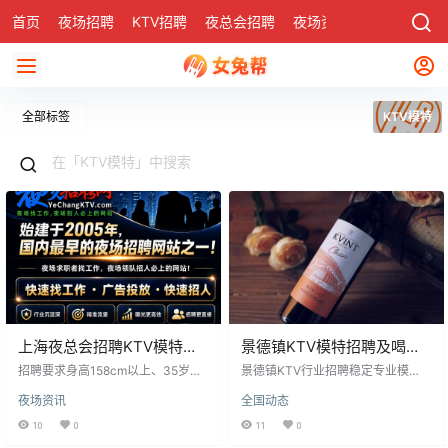
首页
夜场招聘
KTV招聘
夜总会招聘
夜场资讯
有了
社区
全部标签
KTV模特
上海夜总会招聘KTV模特天
景德镇KTV模特招聘及喝酒
天爆满无费用
技巧指南
招聘要求身高158cm以上、35岁以
景德镇KTV行业招聘稳定专业模
下、五官美好、气质优秀、活泼开
特，工作中需应对喝酒情况。面对
夜场资讯
全国动态
朗的女性，从事日结工作，薪资日
顾客要求，模特不应一味推辞，但
结无上限，公司包住，环境优越，
也不可贪杯，需保持清醒服务顾
10
0
11
0
位于繁华地段。工作内容与上流社
客。掌握饮酒分寸，不胜酒力时应