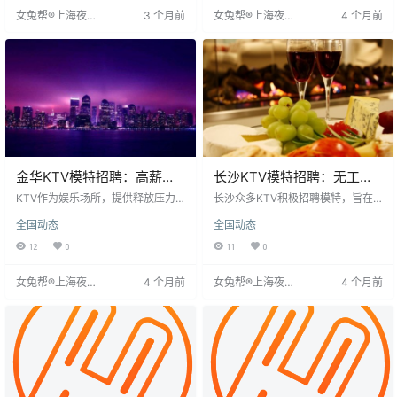
会人士交流互动，安全保障。本人
巧妙回绝。如此既能提升服务质
女兔帮®上海夜场
3 个月前
女兔帮®上海夜场
4 个月前
带队当天安排上班，绝对安全可
量，促进职业发展。
招聘网
招聘网
靠。
金华KTV模特招聘：高薪职
长沙KTV模特招聘：无工作
业与人格魅力提升
经验也可应聘
KTV作为娱乐场所，提供释放压力
长沙众多KTV积极招聘模特，旨在
的平台，其模特服务吸引独自前往
提升消费体验和促进发展。KTV模
全国动态
全国动态
的客人。该职业薪资高、环境优
特待遇优厚，月薪可达数万元。招
越，主要职责是与伴客娱乐并促销
聘对工作经验要求不高，缺乏经验
12
0
11
0
酒水。担任KTV模特能提升个人魅
者无需担忧，通过培训即可胜任。
力，锻炼人际交往能力，拓展交际
有意者可放心应聘，努力获得丰厚
女兔帮®上海夜场
4 个月前
女兔帮®上海夜场
4 个月前
圈，成为提升自我、拓展人脉的途
回报。
招聘网
招聘网
径。金华KTV正大量招聘模特，提
供更优质服务。