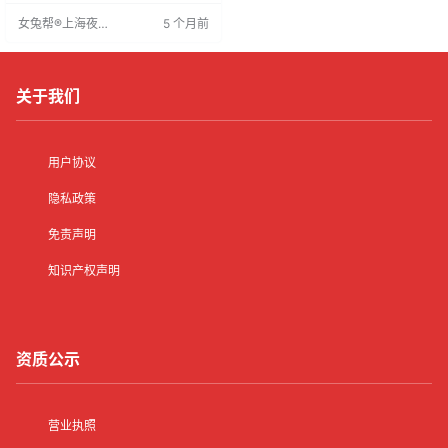
简单，无押金，资料保密，适合轻
女兔帮®上海夜场
5 个月前
松赚钱。
招聘网
关于我们
用户协议
隐私政策
免责声明
知识产权声明
资质公示
营业执照