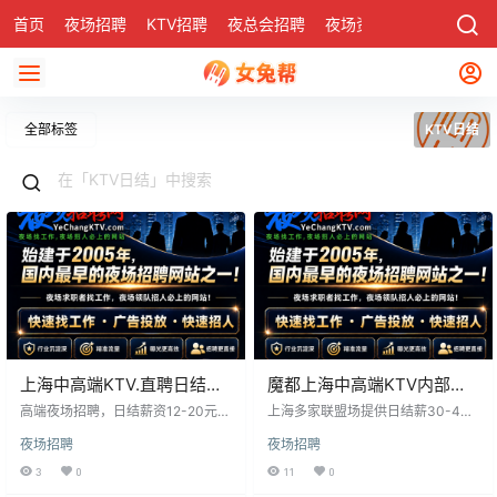
首页
夜场招聘
KTV招聘
夜总会招聘
夜场资讯
有了
社区
全部标签
KTV日结
上海中高端KTV.直聘日结无
魔都上海中高端KTV内部直
任务
招日结无任务!
高端夜场招聘，日结薪资12-20元，
上海多家联盟场提供日结薪30-40
按班抽成，无需资格证，管吃住，
元起的高薪模特岗位，要求性格活
夜场招聘
夜场招聘
报销路费。提供免费宿舍及生活支
泼、形象佳，身高170以上，提供住
持，适合高素养客户群。经验丰富
宿。工作内容与客户互动，活跃气
3
0
11
0
者可指导，无入职费，上下班接
氛。适合想增加收入、寻求发展或