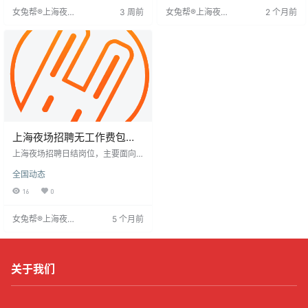
送。应聘前请沟通确认，保证上班
需要财务自由的人。欢迎跳槽者、
女兔帮®上海夜场
3 周前
女兔帮®上海夜场
2 个月前
率，是明智选择。
寻求更大平台者联系。面试报销车
招聘网
招聘网
费。
上海夜场招聘无工作费包住
宿日结
上海夜场招聘日结岗位，主要面向3
5岁以下女性，要求身高155cm以
全国动态
上、形象气质佳、外向开朗。工作
内容以促销酒水、客户交流为主，
16
0
薪资按日结算，部分岗位包住宿。
此类工作适合寻求灵活收入、喜欢
女兔帮®上海夜场
5 个月前
社交的年轻人，但需注意行业对外
招聘网
表和沟通能力的重视。
关于我们