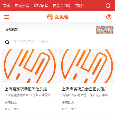
首页
夜场招聘
KTV招聘
夜总会招聘
夜场资讯
有了
社区
全部标签
KTV工作
上海嘉定夜场招聘信息最新
上海商务夜总会直招女孩/无
招聘
费用客源多
上海嘉定夜场和KTV行业人才需求
高端KTV招聘女性工作人员，年龄1
增长，招聘注重形象与综合素质，
8-35岁，身高1米55以上，负责点
全国动态
全国动态
女性为主，年龄18-30岁，身高155
歌促销酒水、包厢服务及整洁维
厘米以上，形象气质佳，无不良嗜
护，工资日结15-20元并包住宿。工
0
0
1
0
好，经验不限。招聘流程灵活，部
作灵活，晚上8点至12点，下班有专