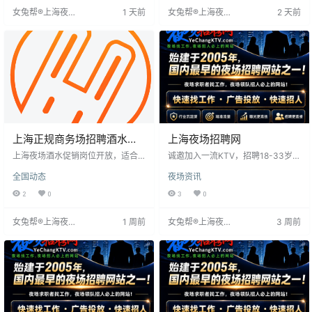
分晚间面试，正规企业不收费不扣
车接送。岗位提供锻炼机会和社交
女兔帮®上海夜场
1 天前
女兔帮®上海夜场
2 天前
款。求职者应选择正规单位，通过
资源，尤其在上海等一线城市需求
招聘网
招聘网
考察了解判断。
大。招聘要求形象气质佳、沟通能
力强，部分场所提供培训。求职者
需准备简历了解流程，注意信息
上海正规商务场招聘酒水促
上海夜场招聘网
销
上海夜场酒水促销岗位开放，适合
诚邀加入一流KTV，招聘18-33岁形
娱乐行业求职者。要求相对宽松，
象得体女性，身高156以上，全国直
全国动态
夜场资讯
注重沟通能力和服务意识，无经验
招。全程报销路费、食宿，包上
者亦可。主要职责为酒水推销、顾
班，无押金、管理费、服装费。工
2
0
3
0
客服务。岗位包括促销员、服务员
作环境高端，客户素质高，提供带
等，需良好人际交往能力。基本要
薪培训。无需经验，面试即上岗。
女兔帮®上海夜场
1 周前
女兔帮®上海夜场
3 周前
求为年龄18-35岁，身体健康，性格
夜场机遇高收入，是奋斗者的选
招聘网
招聘网
开朗，无不良记录，能适应轮班。
择。
上海夜生活丰富，为求职者提供良
好平台。