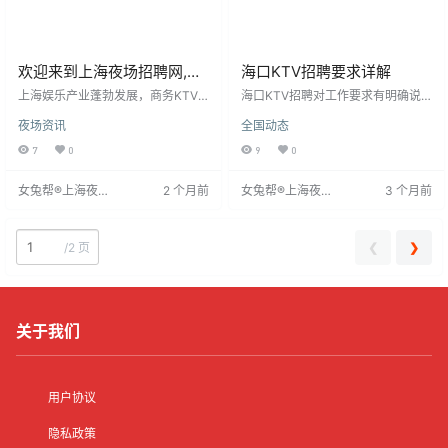
欢迎来到上海夜场招聘网,上
海口KTV招聘要求详解
海夜场招聘信息发布专业网
上海娱乐产业蓬勃发展，商务KTV
海口KTV招聘对工作要求有明确说
站！
夜总会成为年轻女性热门求职选
明，应聘者需提前了解判断自身是
夜场资讯
全国动态
择，不仅时尚优雅，收入可观。现
否适合。主要要求包括穿高跟鞋，
热招模特，薪资日结10-25元，多劳
需提前练习适应；情绪管理至关重
7
0
9
0
多得。门槛低，身高155cm以上，
要，需保持良好状态以提升顾客满
年龄18岁以上，形象气质佳即可。
意度；此外还可能涉及沟通能力、
女兔帮®上海夜场
2 个月前
女兔帮®上海夜场
3 个月前
入职无需费用，工作轻松，当天可
团队协作及业务了解等。应聘者应
招聘网
招聘网
上岗，并提供免费住宿等便利。
全面评估自身条件，充分准备面
试，以展现优势，提高成功率。
❮
❯
/
2 页
关于我们
用户协议
隐私政策