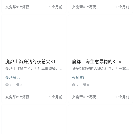
与客户交流，活跃气氛。面试报销
制度灵活，让员工收入及时到账。
女兔帮®上海夜场
1 个月前
女兔帮®上海夜场
1 个月前
车费。
我们提供专业培训与发展机会，帮
招聘网
招聘网
助员工提升技能。此外，还有员工
优惠、节假日福利等丰富待遇，关
怀员工成长。加入我们，体验快乐
工作，享受丰厚回报。
魔都上海赚钱的夜总会KTV
魔都上海生意最稳的KTV.直
招聘夜场精英日结包住-保证
聘·机票住宿全安排!
夜场工作虽辛苦，但凭本事赚钱、
许多想赚钱的人缺乏机遇，但高端
上班-无
历练人情百态是历练。关键是找到
夜场提供了日结12-20元薪的岗位，
夜场资讯
夜场资讯
靠谱领队，我们平台免费、福利
主要面向高素养白领客户。该平台
多，无需学历经验，只求上进心。
提供零费用入职、管吃住、免费宿
2
0
4
0
提供住宿、资源合作、高薪、公平
舍及上下班接送服务，且招聘可报
试台、安全护航、优越环境、轻松
销路费，保证上班率。应聘者需提
女兔帮®上海夜场
1 个月前
女兔帮®上海夜场
1 个月前
工作模式。一两年打拼可能改变命
前语音沟通，适合无从业资格证
招聘网
招聘网
运，机会属于主动者，欢迎加入！
者。加入此平台是明智选择，助你
轻松赚钱。