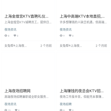
上海金煌宫KTV直聘礼仪模
上海中高端KTV本地直招,日
特-真实可靠
结无任务!
上海金煌宫KTV诚聘员工，提供日
许多想赚钱的人缺乏机遇，但高端
结工资，确保及时获得劳动报酬。
夜场提供日结12-20元薪水，主要面
夜场资讯
夜场资讯
作为市内热门KTV，我们营造音
向高素质白领客户。本人有二十年
乐、欢笑的工作环境，珍视每位员
夜场经验，可指导新人如何赚钱，
8
0
9
0
工。选择我们，您将享受无与伦比
薪资日结、按班抽成，无需资格
的工作氛围，灵活的日结工资制
证，公司管吃住并提供免费宿舍。
女兔帮®上海夜场
2 个月前
女兔帮®上海夜场
2 个月前
度，以及专业的培训和发展机会。
招聘可报销路费，保证上班率。应
招聘网
招聘网
此外，我们还提供员工优惠、节假
聘前务必沟通清楚，加入我们是最
日福利等丰富待遇，助力员工职业
明智的选择。
成长，让工作充满快乐与满足。
上海夜场招聘网
上海赚钱的夜总会KTV招聘
夜场精英不收费无管理费
高端夜场招聘兼职或全职女服务
夜场工作虽辛苦，但能凭本事赚
员，18-32岁，身高160cm以上，
钱、历练人情，关键需找靠谱领
夜场资讯
夜场招聘
五官端正。提供日结薪资、包住、
队。我们平台免费、福利好，无需
报销交通费，工作19:40至零点，每
学历经验，只求不甘平庸、勇于挑
13
0
8
0