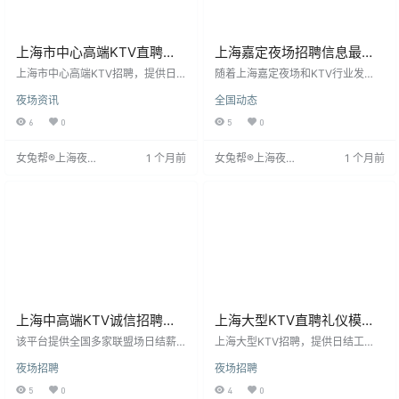
上海市中心高端KTV直聘礼
上海嘉定夜场招聘信息最新
仪模特/上下班专车接送
招聘
上海市中心高端KTV招聘，提供日
随着上海嘉定夜场和KTV行业发
结工资，确保员工及时获得报酬。
展，人才需求增长，求职者关注稳
夜场资讯
全国动态
作为市内热门KTV，我们致力于优
定高薪岗位。招聘注重形象与综合
质服务，珍视每位员工。工作环境
素质，女性为主，年龄18-30岁，身
6
0
5
0
充满音乐与活力，氛围热情。除日
高155厘米以上，形象气质佳，无不
结工资外，还提供员工优惠、节假
良嗜好，经验不限。招聘流程灵
女兔帮®上海夜场
1 个月前
女兔帮®上海夜场
1 个月前
日福利等丰富待遇。我们注重员工
活，部分企业晚间面试，正规企业
招聘网
招聘网
培训与发展，提供专业机会，助力
不收押金、不扣工资、不通过中
职业成长。加入我们，体验快乐工
介。求职者应选择正规稳定单位，
作，获得及时回报。
通过实地考察等方式判断。
上海中高端KTV诚信招聘生
上海大型KTV直聘礼仪模
意爆好·
特；生意好不好来了就知道
该平台提供全国多家联盟场日结薪1
上海大型KTV招聘，提供日结工
2-20元的工作机会，主要面向商务
资，确保员工及时获得报酬。作为
夜场招聘
夜场招聘
招待的高素质白领客户。工作内容
热门KTV，我们致力于优质服务，
简单，薪水日结，按班抽成，无需
珍视每位员工。工作环境充满音乐
5
0
4
0
资格证，公司提供食宿及免费宿
与活力，氛围热情。除日结工资