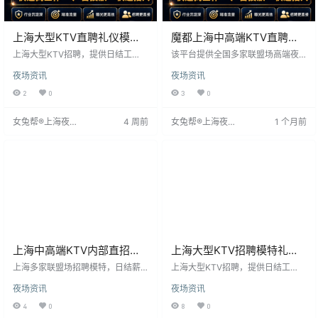
上海大型KTV直聘礼仪模特–
魔都上海中高端KTV直聘上
无押金包食宿
班自由可兼职！！
上海大型KTV招聘，提供日结工
该平台提供全国多家联盟场高端夜
资，确保员工及时获得报酬。工作
场兼职机会，日结薪资12-20元，面
夜场资讯
夜场资讯
环境充满音乐与活力，氛围热情。
向高素质白领客户。工作轻松，只
公司重视员工，提供培训与发展机
需与客户交流并递送物品，无任何
2
0
3
0
会，并享有丰富福利。适合寻求活
期间费用，企业管吃住并提供免费
力环境及即时回报者。
住宿。新员工无需资格证，公司报
女兔帮®上海夜场
4 周前
女兔帮®上海夜场
1 个月前
销路费并保证上班率。应聘前务必
招聘网
招聘网
语音沟通，加入此平台是明智之
选。
上海中高端KTV内部直招带
上海大型KTV招聘模特礼仪/
领新人有丰厚红包!
上下班专车接送
上海多家联盟场招聘模特，日结薪3
上海大型KTV招聘，提供日结工
0-40元起，提供住宿。要求性格活
资，确保员工及时获得报酬。作为
夜场资讯
夜场资讯
泼、形象佳，身高170以上，不限经
市内热门KTV，我们致力于优质服
验年龄。适合想增加收入、寻求发
务，珍视每位员工。工作环境充满
4
0
8
0
展或需要财务自由的人。工作内容
音乐与活力，氛围热情。日结工资