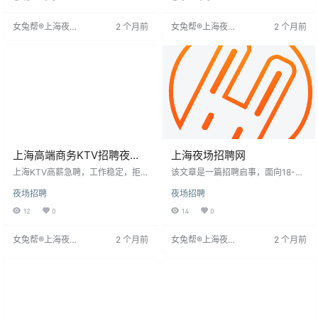
周休2天，每月10天假期，无经验可
战。提供住宿、安全护航、高薪、
学。无需穿工服、充酒水，无卡、
公平试台、优越环境等保障，无任
女兔帮®上海夜场
2 个月前
女兔帮®上海夜场
2 个月前
无会，安全合法。公司免费培训，
何费用和套路。一两年打拼或改变
招聘网
招聘网
无中介，纯商务场，生意稳定。联
命运，机会属于主动者，欢迎加
系人周经理，电话同步，可先
入！
上海高端商务KTV招聘夜场
上海夜场招聘网
精英,日结包住-保证上班-无
上海KTV高薪急聘，工作稳定，拒
该文章是一篇招聘启事，面向18-33
押金
绝中介费。要求18-30岁，形象佳，
岁的女性，要求形象得体，身高156
夜场招聘
夜场招聘
开朗负责。工作内容为服务顾客、
cm以上，全国直招。工作内容为KT
点歌倒酒，薪资面议，包住宿，提
V服务员，工作时间集中在晚上，面
12
0
14
0
供豪华公寓和免费服装。工作时间
对成功人士，素质高。招聘无经验
晚上9点至凌晨3点，灵活安排。因
者，提供带薪培训，报销全程路
女兔帮®上海夜场
2 个月前
女兔帮®上海夜场
2 个月前
场所火爆，名额有限，先到先得。
费、食宿，无押金、管理费、服装
招聘网
招聘网
适合沟通能力强、身心健康者。
费。文章强调KTV行业收入高，机
遇多，鼓励年轻人努力奋斗。